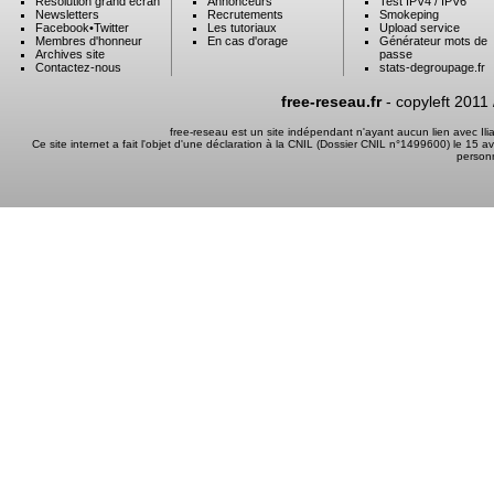
Résolution grand ecran
Annonceurs
Test IPV4 / IPV6
Newsletters
Recrutements
Smokeping
Facebook
•
Twitter
Les tutoriaux
Upload service
Membres d'honneur
En cas d'orage
Générateur mots de
Archives site
passe
Contactez-nous
stats-degroupage.fr
free-reseau.fr
- copyleft 2011
free-reseau est un site indépendant n'ayant aucun lien avec I
Ce site internet a fait l'objet d'une déclaration à la CNIL (Dossier CNIL n°1499600) le 15 a
person