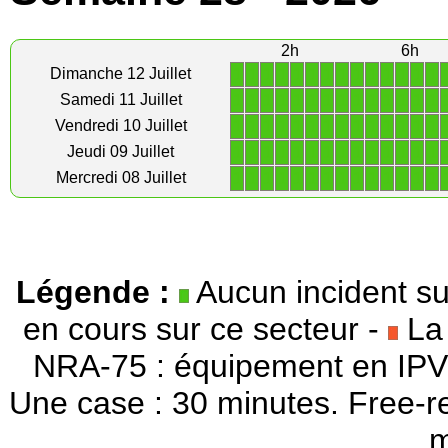
2h
6h
1
1
1
1
1
1
1
1
1
1
1
1
1
1
Dimanche 12 Juillet
1
1
1
1
1
1
1
1
1
1
1
1
1
1
Samedi 11 Juillet
1
1
1
1
1
1
1
1
1
1
1
1
1
1
Vendredi 10 Juillet
1
1
1
1
1
1
1
1
1
1
1
1
1
1
Jeudi 09 Juillet
1
1
1
1
1
1
1
1
1
1
1
1
1
1
Mercredi 08 Juillet
Légende :
Aucun incident su
en cours sur ce secteur -
La 
NRA-75 : équipement en IPV
Une case : 30 minutes. Free-r
m