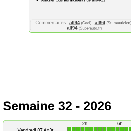
Afficher tous les incidents de alf94-21
Commentaires :
alf94
,
alf94
(Gael)
(St. mauricien
alf94
(Superauto.fr)
Semaine 32 - 2026
2h
6h
1
1
1
1
1
1
1
1
1
1
1
1
1
1
Vendredi 07 Août