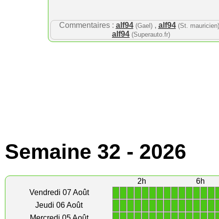
Commentaires :
alf94
,
alf94
(Gael)
(St. mauricien
alf94
(Superauto.fr)
Semaine 32 - 2026
2h
6h
1
1
1
1
1
1
1
1
1
1
1
1
1
1
Vendredi 07 Août
1
1
1
1
1
1
1
1
1
1
1
1
1
1
Jeudi 06 Août
1
1
1
1
1
1
1
1
1
1
1
1
1
1
Mercredi 05 Août