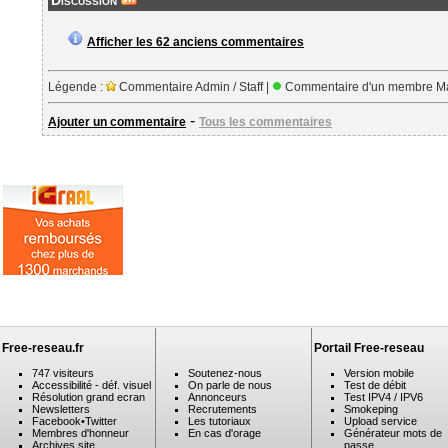
Discussion
Afficher les 62 anciens commentaires
Légende :
Commentaire Admin / Staff |
Commentaire d'un membre Ma
-
Ajouter un commentaire
Tous les commentaires
Free-reseau.fr
Portail Free-reseau
747 visiteurs
Soutenez-nous
Version mobile
Accessibilité - déf. visuel
On parle de nous
Test de débit
Résolution grand ecran
Annonceurs
Test IPV4 / IPV6
Newsletters
Recrutements
Smokeping
Facebook
•
Twitter
Les tutoriaux
Upload service
Membres d'honneur
En cas d'orage
Générateur mots de
Archives site
passe