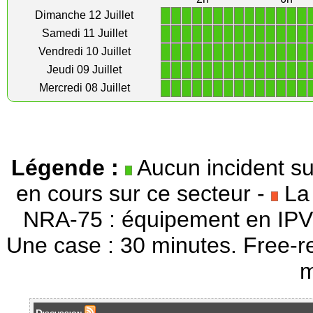
1
1
1
1
1
1
1
1
1
1
1
1
1
1
Dimanche 12 Juillet
1
1
1
1
1
1
1
1
1
1
1
1
1
1
Samedi 11 Juillet
1
1
1
1
1
1
1
1
1
1
1
1
1
1
Vendredi 10 Juillet
1
1
1
1
1
1
1
1
1
1
1
1
1
1
Jeudi 09 Juillet
1
1
1
1
1
1
1
1
1
1
1
1
1
1
Mercredi 08 Juillet
Légende :
Aucun incident su
en cours sur ce secteur -
La 
NRA-75 : équipement en IPV
Une case : 30 minutes. Free-r
m