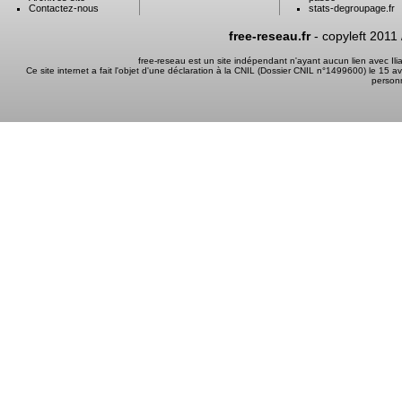
Contactez-nous
stats-degroupage.fr
free-reseau.fr
- copyleft 2011
free-reseau est un site indépendant n'ayant aucun lien avec I
Ce site internet a fait l'objet d'une déclaration à la CNIL (Dossier CNIL n°1499600) le 15 a
person