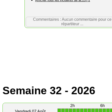
Afficher tous les incidents de ac137-1
Commentaires : Aucun commentaire pour ce
répartiteur ...
Semaine 32 - 2026
2h
6h
1
1
1
1
1
1
1
1
1
1
1
1
1
1
Vendredi 07 Août