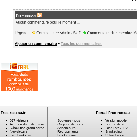
Discussion
Aucun commentaire pour le moment ...
Légende :
Commentaire Admin / Staff |
Commentaire d'un membre Ma
-
Ajouter un commentaire
Tous les commentaires
Free-reseau.fr
Portail Free-reseau
877 visiteurs
Soutenez-nous
Version mobile
Accessibilité - déf. visuel
On parle de nous
Test de débit
Résolution grand ecran
Annonceurs
Test IPV4 / IPV6
Newsletters
Recrutements
Smokeping
Facebook
•
Twitter
Les tutoriaux
Upload service