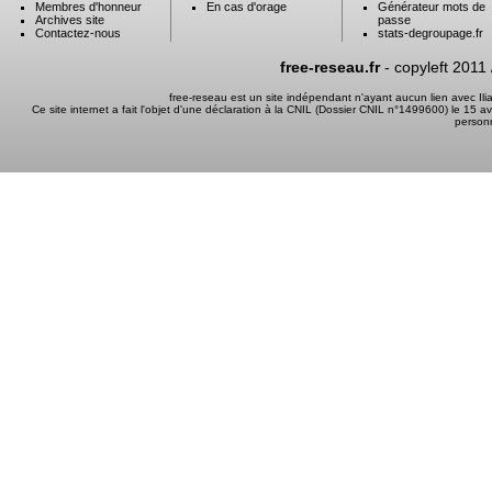
Membres d'honneur
En cas d'orage
Générateur mots de
Archives site
passe
Contactez-nous
stats-degroupage.fr
free-reseau.fr
- copyleft 2011
free-reseau est un site indépendant n'ayant aucun lien avec I
Ce site internet a fait l'objet d'une déclaration à la CNIL (Dossier CNIL n°1499600) le 15 a
person