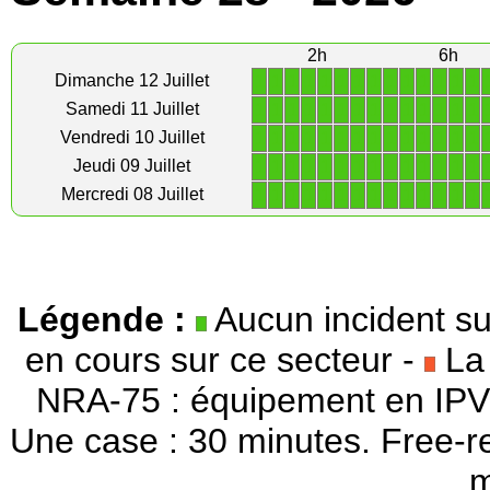
2h
6h
1
1
1
1
1
1
1
1
1
1
1
1
1
1
Dimanche 12 Juillet
1
1
1
1
1
1
1
1
1
1
1
1
1
1
Samedi 11 Juillet
1
1
1
1
1
1
1
1
1
1
1
1
1
1
Vendredi 10 Juillet
1
1
1
1
1
1
1
1
1
1
1
1
1
1
Jeudi 09 Juillet
1
1
1
1
1
1
1
1
1
1
1
1
1
1
Mercredi 08 Juillet
Légende :
Aucun incident su
en cours sur ce secteur -
La 
NRA-75 : équipement en IPV
Une case : 30 minutes. Free-r
m