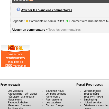
Discussion
Afficher les 5 anciens commentaires
Légende :
Commentaire Admin / Staff |
Commentaire d'un membre Ma
-
Ajouter un commentaire
Tous les commentaires
Free-reseau.fr
Portail Free-reseau
998 visiteurs
Soutenez-nous
Version mobile
Accessibilité - déf. visuel
On parle de nous
Test de débit
Résolution grand ecran
Annonceurs
Test IPV4 / IPV6
Newsletters
Recrutements
Smokeping
Facebook
•
Twitter
Les tutoriaux
Upload service
Membres d'honneur
En cas d'orage
Générateur mots de
Archives site
passe