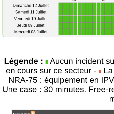
1
1
1
1
1
1
1
1
1
1
1
1
1
1
Dimanche 12 Juillet
1
1
1
1
1
1
1
1
1
1
1
1
1
1
Samedi 11 Juillet
1
1
1
1
1
1
1
1
1
1
1
1
1
1
Vendredi 10 Juillet
1
1
1
1
1
1
1
1
1
1
1
1
1
1
Jeudi 09 Juillet
1
1
1
1
1
1
1
1
1
1
1
1
1
1
Mercredi 08 Juillet
Légende :
Aucun incident su
en cours sur ce secteur -
La 
NRA-75 : équipement en IPV
Une case : 30 minutes. Free-r
m