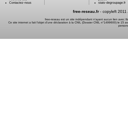
Contactez-nous
stats-degroupage.fr
free-reseau.fr
- copyleft 2011
free-reseau est un site indépendant n'ayant aucun lien avec I
Ce site internet a fait l'objet d'une déclaration à la CNIL (Dossier CNIL n°1499600) le 15 a
person