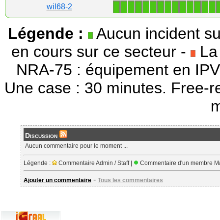
1
1
1
1
1
1
1
1
1
1
1
1
1
1
wil68-2
Légende :
Aucun incident su
en cours sur ce secteur -
La 
NRA-75 : équipement en IPV
Une case : 30 minutes. Free-r
m
Discussion
Aucun commentaire pour le moment ...
Légende :
Commentaire Admin / Staff |
Commentaire d'un membre Ma
-
Ajouter un commentaire
Tous les commentaires