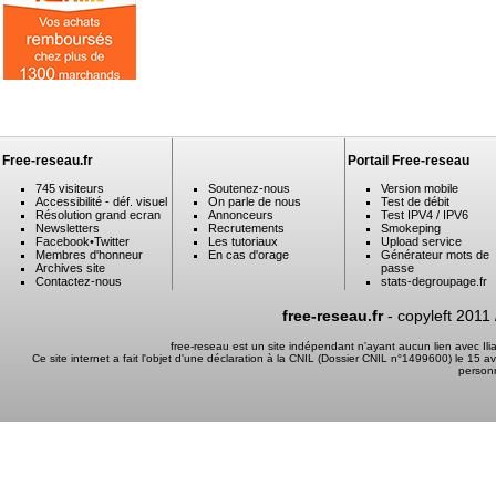
Free-reseau.fr
Portail Free-reseau
745 visiteurs
Soutenez-nous
Version mobile
Accessibilité - déf. visuel
On parle de nous
Test de débit
Résolution grand ecran
Annonceurs
Test IPV4 / IPV6
Newsletters
Recrutements
Smokeping
Facebook
•
Twitter
Les tutoriaux
Upload service
Membres d'honneur
En cas d'orage
Générateur mots de
Archives site
passe
Contactez-nous
stats-degroupage.fr
free-reseau.fr
- copyleft 2011
free-reseau est un site indépendant n'ayant aucun lien avec I
Ce site internet a fait l'objet d'une déclaration à la CNIL (Dossier CNIL n°1499600) le 15 a
person