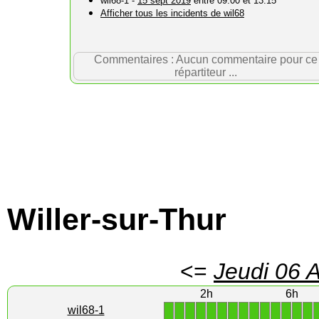
wil68-1 -
15 sept 2019
entre 09:00 et 13:15
Afficher tous les incidents de wil68
Commentaires : Aucun commentaire pour ce
répartiteur ...
Willer-sur-Thur
<=
Jeudi 06 
2h
6h
1
1
1
1
1
1
1
1
1
1
1
1
1
1
wil68-1