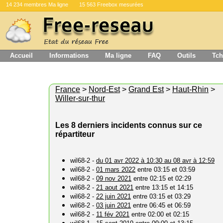
14 234 membres Ma ligne
15 563 Freebox mesurées
Accueil
Informations
Ma ligne
FAQ
Outils
Tch
France
>
Nord-Est
>
Grand Est
>
Haut-Rhin
>
Willer-sur-thur
Les 8 derniers incidents connus sur ce
répartiteur
wil68-2 -
du 01 avr 2022 à 10:30 au 08 avr à 12:59
wil68-2 -
01 mars 2022
entre 03:15 et 03:59
wil68-2 -
09 nov 2021
entre 02:15 et 02:29
wil68-2 -
21 aout 2021
entre 13:15 et 14:15
wil68-2 -
22 juin 2021
entre 03:15 et 03:29
wil68-2 -
03 juin 2021
entre 06:45 et 06:59
wil68-2 -
11 fév 2021
entre 02:00 et 02:15