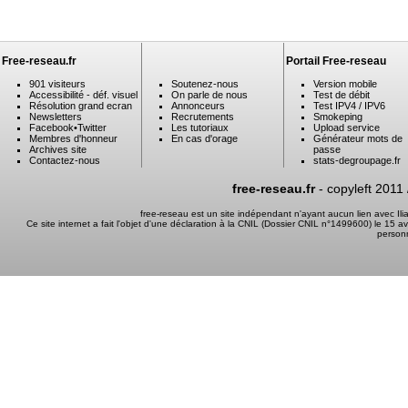
Free-reseau.fr
Portail Free-reseau
901 visiteurs
Soutenez-nous
Version mobile
Accessibilité - déf. visuel
On parle de nous
Test de débit
Résolution grand ecran
Annonceurs
Test IPV4 / IPV6
Newsletters
Recrutements
Smokeping
Facebook
•
Twitter
Les tutoriaux
Upload service
Membres d'honneur
En cas d'orage
Générateur mots de
Archives site
passe
Contactez-nous
stats-degroupage.fr
free-reseau.fr
- copyleft 2011
free-reseau est un site indépendant n'ayant aucun lien avec I
Ce site internet a fait l'objet d'une déclaration à la CNIL (Dossier CNIL n°1499600) le 15 a
person