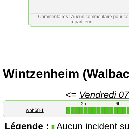
Commentaires : Aucun commentaire pour ce
répartiteur ...
Wintzenheim (Walbac
<=
Vendredi 07
2h
6h
1
1
1
1
1
1
1
1
1
1
1
1
1
1
wbh68-1
Légende :
Aucun incident su