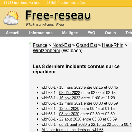
14 233 membres Ma ligne
15 562 Freebox mesurées
Accueil
Informations
Ma ligne
FAQ
Outils
Tch
France
>
Nord-Est
>
Grand Est
>
Haut-Rhin
>
Wintzenheim
(Walbach)
Les 8 derniers incidents connus sur ce
répartiteur
wbh68-1 -
15 mars 2023
entre 02:15 et 08:45
wbh68-1 -
08 déc 2022
entre 02:00 et 02:15
wbh68-1 -
16 nov 2022
entre 11:00 et 11:29
wbh68-1 -
12 mars 2021
entre 00:30 et 03:59
wbh68-1 -
13 oct 2020
entre 00:45 et 01:15
wbh68-1 -
08 oct 2020
entre 02:30 et 02:59
wbh68-1 -
22 aout 2020
entre 03:30 et 03:59
wbh68-1 -
du 21 aout 2020 à 22:15 au 22 aout à 00:4
Afficher tous les incidents de wbh68