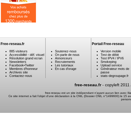
Free-reseau.fr
Portail Free-reseau
885 visiteurs
Soutenez-nous
Version mobile
Accessibilité - déf. visuel
On parle de nous
Test de débit
Résolution grand ecran
Annonceurs
Test IPV4 / IPV6
Newsletters
Recrutements
Smokeping
Facebook
•
Twitter
Les tutoriaux
Upload service
Membres d'honneur
En cas d'orage
Générateur mots de
Archives site
passe
Contactez-nous
stats-degroupage.fr
free-reseau.fr
- copyleft 2011
free-reseau est un site indépendant n'ayant aucun lien avec I
Ce site internet a fait l'objet d'une déclaration à la CNIL (Dossier CNIL n°1499600) le 15 a
person