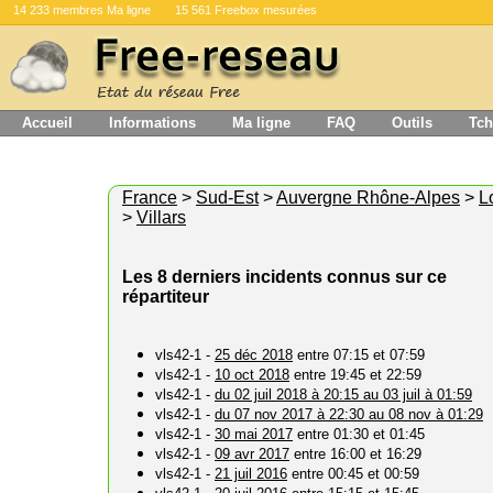
14 233 membres Ma ligne
15 561 Freebox mesurées
Accueil
Informations
Ma ligne
FAQ
Outils
Tch
France
>
Sud-Est
>
Auvergne Rhône-Alpes
>
L
>
Villars
Les 8 derniers incidents connus sur ce
répartiteur
vls42-1 -
25 déc 2018
entre 07:15 et 07:59
vls42-1 -
10 oct 2018
entre 19:45 et 22:59
vls42-1 -
du 02 juil 2018 à 20:15 au 03 juil à 01:59
vls42-1 -
du 07 nov 2017 à 22:30 au 08 nov à 01:29
vls42-1 -
30 mai 2017
entre 01:30 et 01:45
vls42-1 -
09 avr 2017
entre 16:00 et 16:29
vls42-1 -
21 juil 2016
entre 00:45 et 00:59