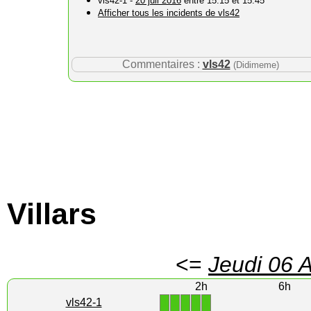
vls42-1 -
20 juil 2016
entre 15:15 et 15:45
Afficher tous les incidents de vls42
Commentaires :
vls42
(Didimeme)
Villars
<=
Jeudi 06 
2h
6h
1
1
1
1
1
vls42-1