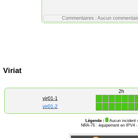
Commentaires : Aucun commentaire p
Viriat
2h
1
1
1
1
1
1
vir01-1
1
1
1
1
1
1
vir01-2
Légende :
Aucun incident 
NRA-75 : équipement en IPV4 