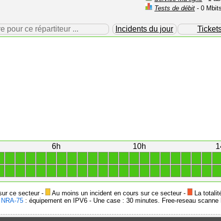
Tests de débit
- 0 Mbit
our ce répartiteur ...
Incidents du jour
Ticket
6h
10h
1
1
1
1
1
1
1
1
1
1
1
1
1
1
1
1
1
1
1
1
1
1
1
1
1
1
1
1
1
1
1
1
1
1
1
1
1
1
1
1
1
1
1
1
1
sur ce secteur -
Au moins un incident en cours sur ce secteur -
La totalit
-
NRA-75
: équipement en IPV6 - Une case : 30 minutes. Free-reseau scanne l