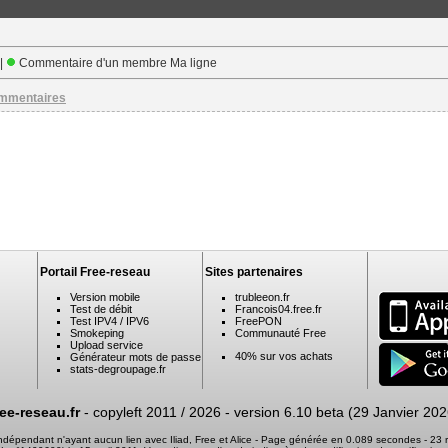
 |
Commentaire d'un membre Ma ligne
ommentaires
Portail Free-reseau
Sites partenaires
Version mobile
trubleeon.fr
Test de débit
Francois04.free.fr
Test IPV4 / IPV6
FreePON
Smokeping
Communauté Free
Upload service
40% sur vos achats
Générateur mots de passe
stats-degroupage.fr
ree-reseau.fr
- copyleft 2011 / 2026 -
version 6.10 beta (29 Janvier 202
 indépendant n'ayant aucun lien avec Iliad, Free et Alice - Page générée en 0.089 secondes - 2