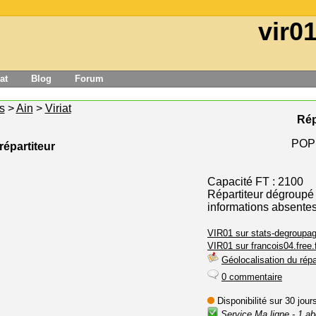
vir0
at
Blog
Forum
s
>
Ain
>
Viriat
Rép
POP
répartiteur
Capacité FT : 2100
Répartiteur dégroupé
informations absente
VIR01 sur stats-degroupag
VIR01 sur francois04.free.
Géolocalisation du répa
0 commentaire
Disponibilité sur 30 jou
Service Ma ligne
- 1 ab