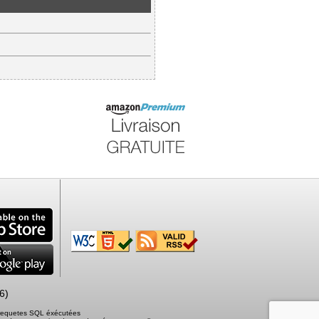
6)
3 requetes SQL éxécutées