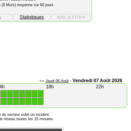
s (0 Mo/s) moyenne sur 60 jours
s
Statistiques
-
Vendredi 07 Août 2026
<=
Jeudi 06 Août
4h
18h
22h
1
1
1
1
1
1
1
1
1
1
1
1
1
1
é du secteur subit un incident.
e réseau toutes les 15 minutes.