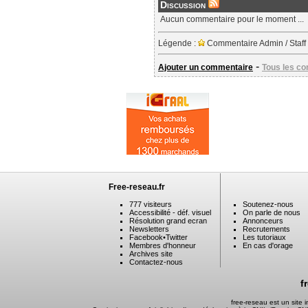
Discussion
Aucun commentaire pour le moment ...
Légende :
Commentaire Admin / Staff
-
Ajouter un commentaire
Tous les c
Free-reseau.fr
777 visiteurs
Soutenez-nous
Accessibilité - déf. visuel
On parle de nous
Résolution grand ecran
Annonceurs
Newsletters
Recrutements
Facebook
•
Twitter
Les tutoriaux
Membres d'honneur
En cas d'orage
Archives site
Contactez-nous
f
free-reseau est un site