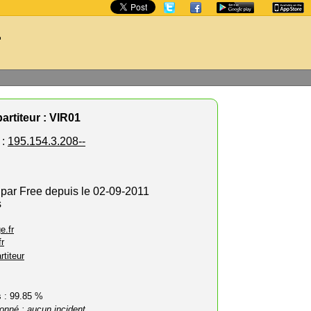
1
artiteur : VIR01
 :
195.154.3.208--
 par Free depuis le 02-09-2011
s
e.fr
fr
rtiteur
rs : 99.85 %
onné : aucun incident