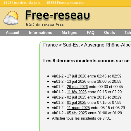
14 234 membres Ma ligne
15 563 Freebox mesurées
Accueil
Informations
Ma ligne
FAQ
Outils
Tch
France
>
Sud-Est
>
Auvergne Rhône-Alpe
Les 8 derniers incidents connus sur ce 
vir01-2 -
17 juil 2026
entre 02:45 et 02:59
vir01-2 -
13 juil 2026
entre 19:00 et 20:59
vir01-2 -
26 mai 2026
entre 00:30 et 00:45
vir01-2 -
11 fév 2026
entre 02:15 et 02:29
vir01-2 -
02 juil 2025
entre 20:15 et 20:29
vir01-2 -
01 juil 2025
entre 07:15 et 07:59
vir01-2 -
11 mars 2025
entre 05:15 et 05:29
vir01-2 -
05 fév 2025
entre 01:00 et 01:29
Afficher tous les incidents de vir01