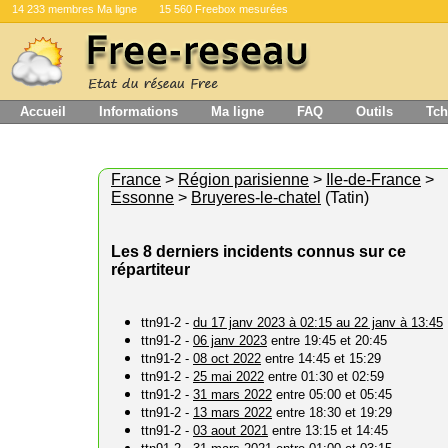
14 233 membres Ma ligne
15 560 Freebox mesurées
Accueil
Informations
Ma ligne
FAQ
Outils
Tch
France
>
Région parisienne
>
Ile-de-France
>
Essonne
>
Bruyeres-le-chatel
(Tatin)
Les 8 derniers incidents connus sur ce
répartiteur
ttn91-2 -
du 17 janv 2023 à 02:15 au 22 janv à 13:45
ttn91-2 -
06 janv 2023
entre 19:45 et 20:45
ttn91-2 -
08 oct 2022
entre 14:45 et 15:29
ttn91-2 -
25 mai 2022
entre 01:30 et 02:59
ttn91-2 -
31 mars 2022
entre 05:00 et 05:45
ttn91-2 -
13 mars 2022
entre 18:30 et 19:29
ttn91-2 -
03 aout 2021
entre 13:15 et 14:45