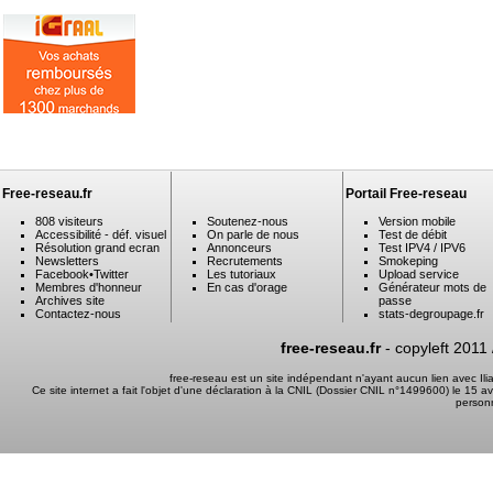
Free-reseau.fr
Portail Free-reseau
808 visiteurs
Soutenez-nous
Version mobile
Accessibilité - déf. visuel
On parle de nous
Test de débit
Résolution grand ecran
Annonceurs
Test IPV4 / IPV6
Newsletters
Recrutements
Smokeping
Facebook
•
Twitter
Les tutoriaux
Upload service
Membres d'honneur
En cas d'orage
Générateur mots de
Archives site
passe
Contactez-nous
stats-degroupage.fr
free-reseau.fr
- copyleft 2011
free-reseau est un site indépendant n'ayant aucun lien avec I
Ce site internet a fait l'objet d'une déclaration à la CNIL (Dossier CNIL n°1499600) le 15 a
person