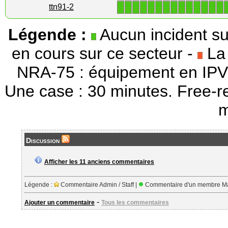
1
1
1
1
1
1
1
1
1
1
1
1
1
1
ttn91-2
Légende :
Aucun incident su
en cours sur ce secteur -
La 
NRA-75 : équipement en IPV
Une case : 30 minutes. Free-r
m
Discussion
Afficher les 11 anciens commentaires
Légende :
Commentaire Admin / Staff |
Commentaire d'un membre Ma
-
Ajouter un commentaire
Tous les commentaires