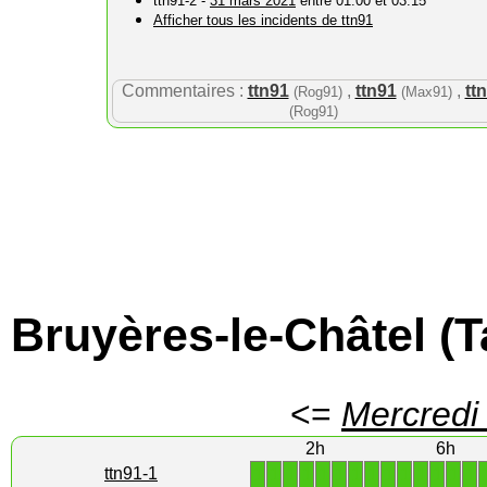
ttn91-2 -
31 mars 2021
entre 01:00 et 03:15
Afficher tous les incidents de ttn91
Commentaires :
ttn91
,
ttn91
,
tt
(Rog91)
(Max91)
(Rog91)
Bruyères-le-Châtel (T
<=
Mercredi
2h
6h
1
1
1
1
1
1
1
1
1
1
1
1
1
1
ttn91-1