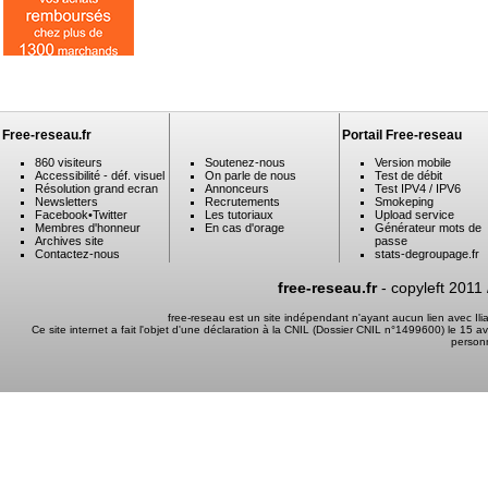
Free-reseau.fr
Portail Free-reseau
860 visiteurs
Soutenez-nous
Version mobile
Accessibilité - déf. visuel
On parle de nous
Test de débit
Résolution grand ecran
Annonceurs
Test IPV4 / IPV6
Newsletters
Recrutements
Smokeping
Facebook
•
Twitter
Les tutoriaux
Upload service
Membres d'honneur
En cas d'orage
Générateur mots de
Archives site
passe
Contactez-nous
stats-degroupage.fr
free-reseau.fr
- copyleft 2011
free-reseau est un site indépendant n'ayant aucun lien avec I
Ce site internet a fait l'objet d'une déclaration à la CNIL (Dossier CNIL n°1499600) le 15 a
person