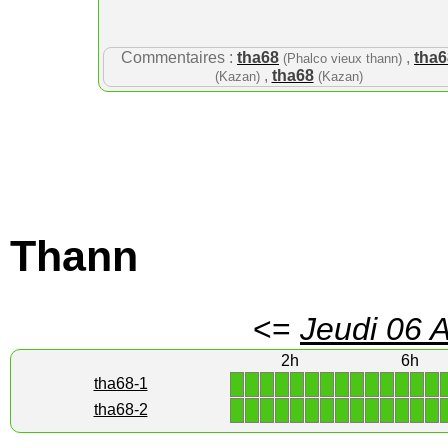
Commentaires :
tha68
,
tha6
(Phalco vieux thann)
,
tha68
(Kazan)
(Kazan)
Thann
<=
Jeudi 06 
2h
6h
1
1
1
1
1
1
1
1
1
1
1
1
1
1
tha68-1
1
1
1
1
1
1
1
1
1
1
1
1
1
1
tha68-2