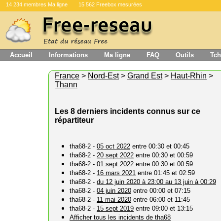
14 234 membres Ma ligne
15 562 Freebox mesurées
Accueil
Informations
Ma ligne
FAQ
Outils
Tch
France
>
Nord-Est
>
Grand Est
>
Haut-Rhin
>
Thann
Les 8 derniers incidents connus sur ce
répartiteur
tha68-2 -
05 oct 2022
entre 00:30 et 00:45
tha68-2 -
20 sept 2022
entre 00:30 et 00:59
tha68-2 -
01 sept 2022
entre 00:30 et 00:59
tha68-2 -
16 mars 2021
entre 01:45 et 02:59
tha68-2 -
du 12 juin 2020 à 23:00 au 13 juin à 00:29
tha68-2 -
04 juin 2020
entre 00:00 et 07:15
tha68-2 -
11 mai 2020
entre 06:00 et 11:45
tha68-2 -
15 sept 2019
entre 09:00 et 13:15
Afficher tous les incidents de tha68