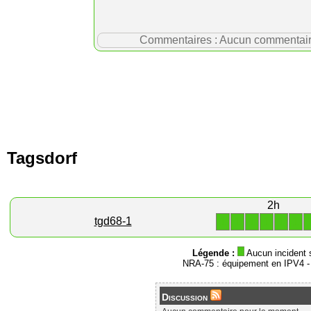
Commentaires : Aucun commentaire p
Tagsdorf
2h
1
1
1
1
1
1
tgd68-1
Légende :
Aucun incident 
NRA-75 : équipement en IPV4 
Discussion