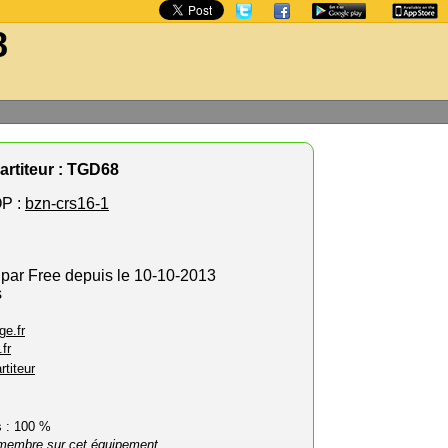
8
artiteur : TGD68
P :
bzn-crs16-1
 par Free depuis le 10-10-2013
s
ge.fr
fr
rtiteur
rs : 100 %
membre sur cet équipement.