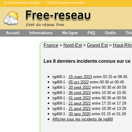
14 234 membres Ma ligne
15 563 Freebox mesurées
Accueil
Informations
Ma ligne
FAQ
Outils
Tch
France
>
Nord-Est
>
Grand Est
>
Haut-Rhi
Les 8 derniers incidents connus sur ce 
tgd68-1 -
15 mars 2023
entre 02:15 et 08:45
tgd68-1 -
05 oct 2022
entre 00:30 et 00:45
tgd68-1 -
20 sept 2022
entre 00:30 et 00:59
tgd68-1 -
06 sept 2022
entre 10:30 et 10:45
tgd68-1 -
01 sept 2022
entre 00:30 et 00:59
tgd68-1 -
21 aout 2021
entre 17:15 et 17:29
tgd68-1 -
21 aout 2021
entre 10:30 et 13:29
tgd68-1 -
30 janv 2020
entre 01:15 et 01:29
Afficher tous les incidents de tgd68