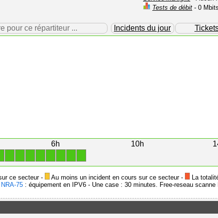
Tests de débit
- 0 Mbit
our ce répartiteur ...
Incidents du jour
Ticket
6h
10h
1
1
1
1
1
1
1
1
1
1
sur ce secteur -
Au moins un incident en cours sur ce secteur -
La totalit
-
NRA-75
: équipement en IPV6 - Une case : 30 minutes. Free-reseau scanne l