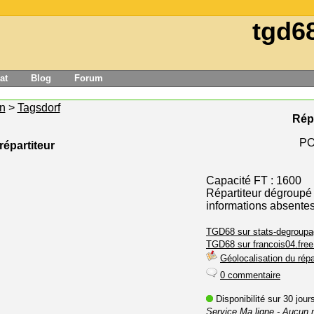
tgd6
at
Blog
Forum
n
>
Tagsdorf
Rép
PO
répartiteur
Capacité FT : 1600
Répartiteur dégroupé
informations absente
TGD68 sur stats-degroupa
TGD68 sur francois04.free.
Géolocalisation du répa
0 commentaire
Disponibilité sur 30 jou
Service Ma ligne
- Aucun 