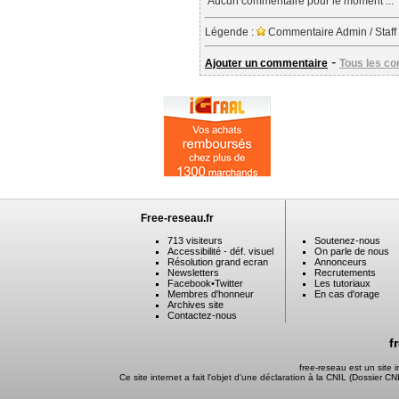
Aucun commentaire pour le moment ...
Légende :
Commentaire Admin / Staff
-
Ajouter un commentaire
Tous les c
Free-reseau.fr
713 visiteurs
Soutenez-nous
Accessibilité - déf. visuel
On parle de nous
Résolution grand ecran
Annonceurs
Newsletters
Recrutements
Facebook
•
Twitter
Les tutoriaux
Membres d'honneur
En cas d'orage
Archives site
Contactez-nous
f
free-reseau est un site
Ce site internet a fait l'objet d'une déclaration à la CNIL (Dossier