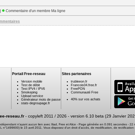
 |
Commentaire d'un membre Ma ligne
ommentaires
Portail Free-reseau
Sites partenaires
Version mobile
trubleeon.fr
Test de débit
Francois04.free.fr
Test IPV4 / IPV6
FreePON
Smokeping
Communauté Free
Upload service
40% sur vos achats
Générateur mots de passe
stats-degroupage.fr
ree-reseau.fr
- copyleft 2011 / 2026 -
version 6.10 beta (29 Janvier 202
 indépendant n'ayant aucun lien avec Iliad, Free et Alice - Page générée en 0.091 secondes - 2
 CNIL n°1499600) le 15 avril 2011. Vous disposez d'un droit d'accès, de modification, de rectifica