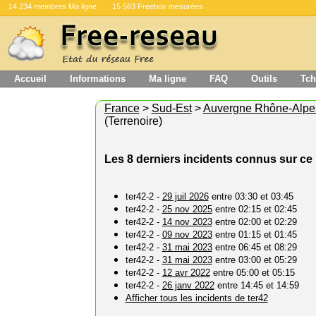
14 234 membres Ma ligne
15 563 Freebox mesurées
Accueil
Informations
Ma ligne
FAQ
Outils
Tch
France
>
Sud-Est
>
Auvergne Rhône-Alpe
(Terrenoire)
Les 8 derniers incidents connus sur ce 
ter42-2 -
29 juil 2026
entre 03:30 et 03:45
ter42-2 -
25 nov 2025
entre 02:15 et 02:45
ter42-2 -
14 nov 2023
entre 02:00 et 02:29
ter42-2 -
09 nov 2023
entre 01:15 et 01:45
ter42-2 -
31 mai 2023
entre 06:45 et 08:29
ter42-2 -
31 mai 2023
entre 03:00 et 05:29
ter42-2 -
12 avr 2022
entre 05:00 et 05:15
ter42-2 -
26 janv 2022
entre 14:45 et 14:59
Afficher tous les incidents de ter42