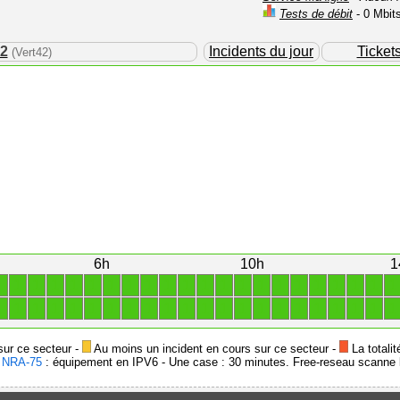
Tests de débit
- 0 Mbit
42
Incidents du jour
Ticket
(Vert42)
6h
10h
1
1
1
1
1
1
1
1
1
1
1
1
1
1
1
1
1
1
1
1
1
1
1
1
1
1
1
1
1
1
1
1
1
1
1
1
1
1
1
1
1
1
1
1
1
sur ce secteur -
Au moins un incident en cours sur ce secteur -
La totalit
-
NRA-75
: équipement en IPV6 - Une case : 30 minutes. Free-reseau scanne l