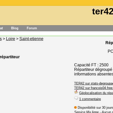
ter4
at
Blog
Forum
s
>
Loire
>
Saint-etienne
Rép
PO
répartiteur
Capacité FT : 2500
Répartiteur dégroupé
informations absente
TER42 sur stats-degroupag
TER42 sur francois04.free.
Géolocalisation du répa
1 commentaire
Disponibilité sur 30 jou
Service Ma ligne
- Aucun 