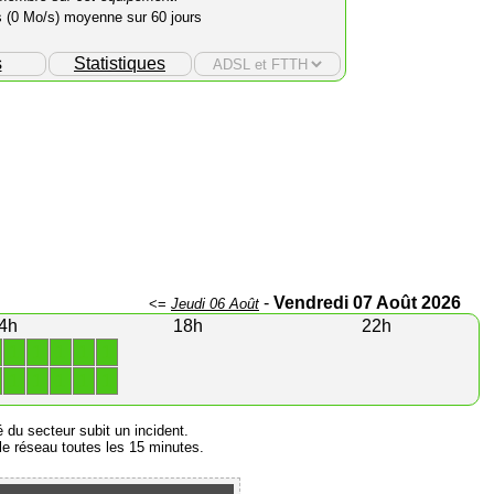
s (0 Mo/s) moyenne sur 60 jours
s
Statistiques
-
Vendredi 07 Août 2026
<=
Jeudi 06 Août
4h
18h
22h
1
1
1
1
1
1
1
1
1
1
é du secteur subit un incident.
e réseau toutes les 15 minutes.