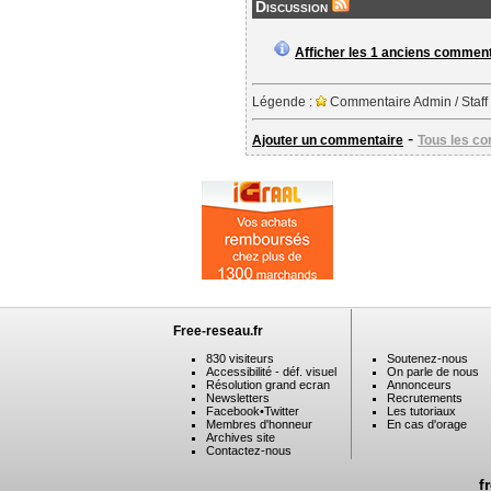
Discussion
Afficher les 1 anciens commen
Légende :
Commentaire Admin / Staff
-
Ajouter un commentaire
Tous les c
Free-reseau.fr
830 visiteurs
Soutenez-nous
Accessibilité - déf. visuel
On parle de nous
Résolution grand ecran
Annonceurs
Newsletters
Recrutements
Facebook
•
Twitter
Les tutoriaux
Membres d'honneur
En cas d'orage
Archives site
Contactez-nous
f