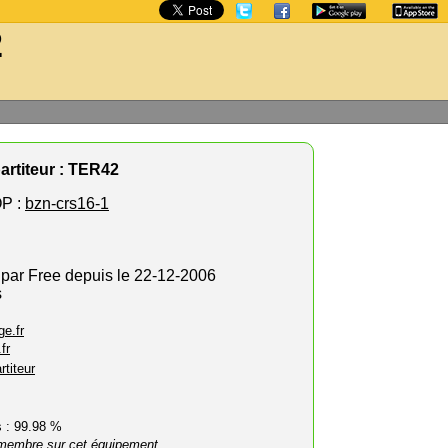
2
artiteur : TER42
P :
bzn-crs16-1
 par Free depuis le 22-12-2006
s
e.fr
fr
rtiteur
rs : 99.98 %
membre sur cet équipement.