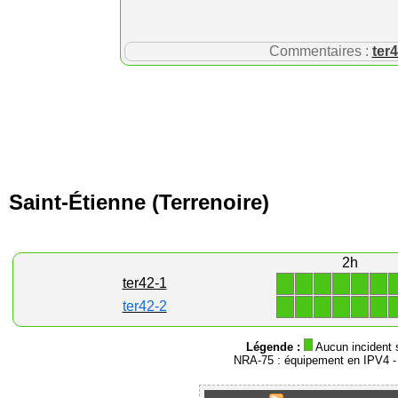
Commentaires :
ter
Saint-Étienne (Terrenoire)
2h
1
1
1
1
1
1
ter42-1
1
1
1
1
1
1
ter42-2
Légende :
Aucun incident 
NRA-75 : équipement en IPV4 