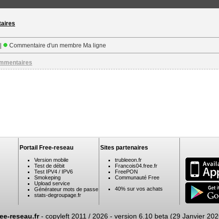
taires
 |
Commentaire d'un membre Ma ligne
ommentaires
Portail Free-reseau
Sites partenaires
Version mobile
trubleeon.fr
Test de débit
Francois04.free.fr
Test IPV4 / IPV6
FreePON
Smokeping
Communauté Free
Upload service
40% sur vos achats
Générateur mots de passe
stats-degroupage.fr
ree-reseau.fr
- copyleft 2011 / 2026 -
version 6.10 beta (29 Janvier 202