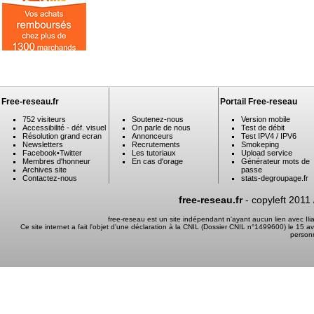
Free-reseau.fr
Portail Free-reseau
752 visiteurs
Soutenez-nous
Version mobile
Accessibilité - déf. visuel
On parle de nous
Test de débit
Résolution grand ecran
Annonceurs
Test IPV4 / IPV6
Newsletters
Recrutements
Smokeping
Facebook
•
Twitter
Les tutoriaux
Upload service
Membres d'honneur
En cas d'orage
Générateur mots de
Archives site
passe
Contactez-nous
stats-degroupage.fr
free-reseau.fr
- copyleft 2011
free-reseau est un site indépendant n'ayant aucun lien avec I
Ce site internet a fait l'objet d'une déclaration à la CNIL (Dossier CNIL n°1499600) le 15 a
person