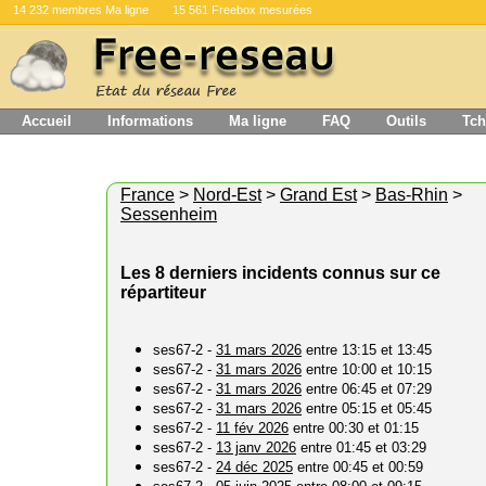
14 232 membres Ma ligne
15 561 Freebox mesurées
Accueil
Informations
Ma ligne
FAQ
Outils
Tch
France
>
Nord-Est
>
Grand Est
>
Bas-Rhin
>
Sessenheim
Les 8 derniers incidents connus sur ce
répartiteur
ses67-2 -
31 mars 2026
entre 13:15 et 13:45
ses67-2 -
31 mars 2026
entre 10:00 et 10:15
ses67-2 -
31 mars 2026
entre 06:45 et 07:29
ses67-2 -
31 mars 2026
entre 05:15 et 05:45
ses67-2 -
11 fév 2026
entre 00:30 et 01:15
ses67-2 -
13 janv 2026
entre 01:45 et 03:29
ses67-2 -
24 déc 2025
entre 00:45 et 00:59