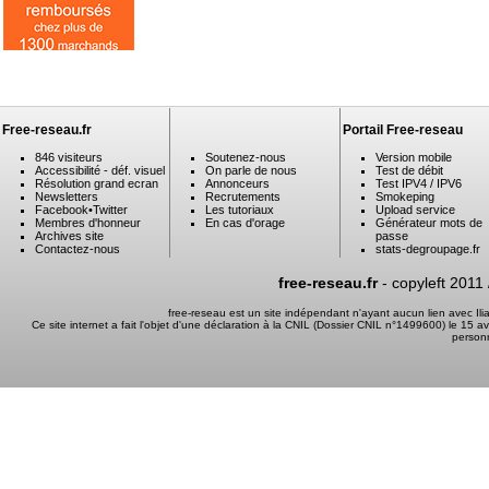
Free-reseau.fr
Portail Free-reseau
846 visiteurs
Soutenez-nous
Version mobile
Accessibilité - déf. visuel
On parle de nous
Test de débit
Résolution grand ecran
Annonceurs
Test IPV4 / IPV6
Newsletters
Recrutements
Smokeping
Facebook
•
Twitter
Les tutoriaux
Upload service
Membres d'honneur
En cas d'orage
Générateur mots de
Archives site
passe
Contactez-nous
stats-degroupage.fr
free-reseau.fr
- copyleft 2011
free-reseau est un site indépendant n'ayant aucun lien avec I
Ce site internet a fait l'objet d'une déclaration à la CNIL (Dossier CNIL n°1499600) le 15 a
person