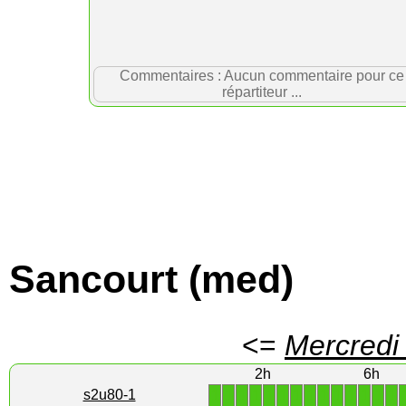
Commentaires : Aucun commentaire pour ce
répartiteur ...
Sancourt (med)
<=
Mercredi
2h
6h
1
1
1
1
1
1
1
1
1
1
1
1
1
1
s2u80-1