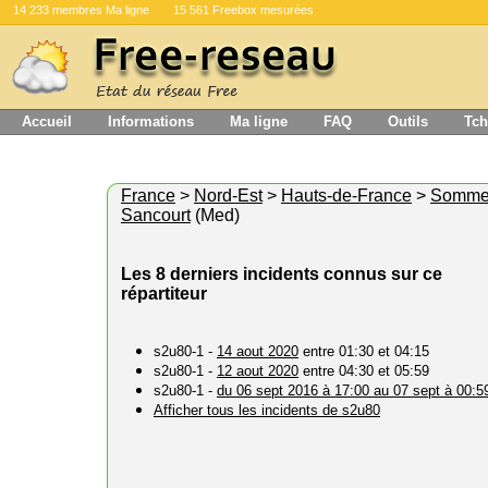
14 233 membres Ma ligne
15 561 Freebox mesurées
Accueil
Informations
Ma ligne
FAQ
Outils
Tch
France
>
Nord-Est
>
Hauts-de-France
>
Somm
Sancourt
(Med)
Les 8 derniers incidents connus sur ce
répartiteur
s2u80-1 -
14 aout 2020
entre 01:30 et 04:15
s2u80-1 -
12 aout 2020
entre 04:30 et 05:59
s2u80-1 -
du 06 sept 2016 à 17:00 au 07 sept à 00:5
Afficher tous les incidents de s2u80