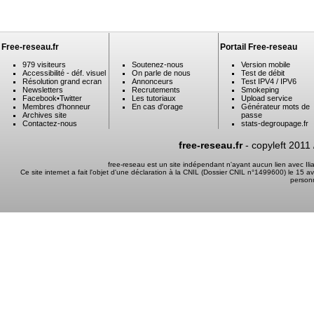
Free-reseau.fr
Portail Free-reseau
979 visiteurs
Soutenez-nous
Version mobile
Accessibilité - déf. visuel
On parle de nous
Test de débit
Résolution grand ecran
Annonceurs
Test IPV4 / IPV6
Newsletters
Recrutements
Smokeping
Facebook
•
Twitter
Les tutoriaux
Upload service
Membres d'honneur
En cas d'orage
Générateur mots de
Archives site
passe
Contactez-nous
stats-degroupage.fr
free-reseau.fr
- copyleft 2011
free-reseau est un site indépendant n'ayant aucun lien avec I
Ce site internet a fait l'objet d'une déclaration à la CNIL (Dossier CNIL n°1499600) le 15 a
person