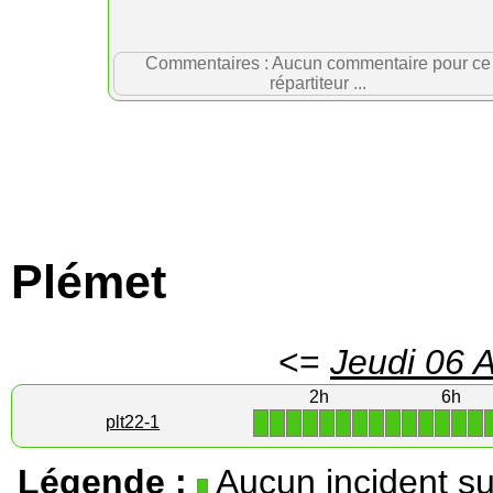
Commentaires : Aucun commentaire pour ce
répartiteur ...
Plémet
<=
Jeudi 06 
2h
6h
1
1
1
1
1
1
1
1
1
1
1
1
1
1
plt22-1
Légende :
Aucun incident su