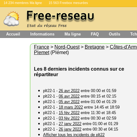
14 234 membres Ma ligne
15 563 Freebox mesurées
Accueil
Informations
Ma ligne
FAQ
Outils
Tch
France
>
Nord-Ouest
>
Bretagne
>
Côtes-d'Arm
Plemet
(Plémet)
Les 8 derniers incidents connus sur ce
répartiteur
plt22-1 -
26 avr 2022
entre 00:00 et 01:59
plt22-1 -
06 avr 2022
entre 00:15 et 02:15
plt22-1 -
05 avr 2022
entre 01:00 et 01:29
plt22-1 -
18 mars 2022
entre 14:45 et 18:59
plt22-1 -
15 fév 2022
entre 11:30 et 18:45
plt22-1 -
03 fév 2022
entre 00:30 et 02:59
plt22-1 -
27 janv 2022
entre 01:00 et 01:29
plt22-1 -
26 janv 2022
entre 00:30 et 04:15
Afficher tous les incidents de plt22