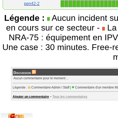
1
1
1
1
1
1
1
1
1
1
1
1
1
1
pen42-2
Légende :
Aucun incident su
en cours sur ce secteur -
La 
NRA-75 : équipement en IPV
Une case : 30 minutes. Free-r
m
Discussion
Aucun commentaire pour le moment ...
Légende :
Commentaire Admin / Staff |
Commentaire d'un membre Ma
-
Ajouter un commentaire
Tous les commentaires