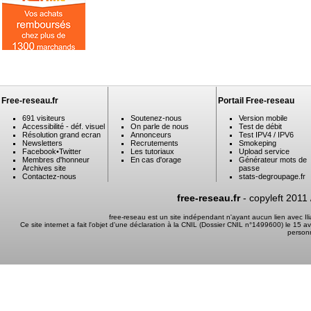
Free-reseau.fr
Portail Free-reseau
691 visiteurs
Soutenez-nous
Version mobile
Accessibilité - déf. visuel
On parle de nous
Test de débit
Résolution grand ecran
Annonceurs
Test IPV4 / IPV6
Newsletters
Recrutements
Smokeping
Facebook
•
Twitter
Les tutoriaux
Upload service
Membres d'honneur
En cas d'orage
Générateur mots de
Archives site
passe
Contactez-nous
stats-degroupage.fr
free-reseau.fr
- copyleft 2011
free-reseau est un site indépendant n'ayant aucun lien avec I
Ce site internet a fait l'objet d'une déclaration à la CNIL (Dossier CNIL n°1499600) le 15 a
person