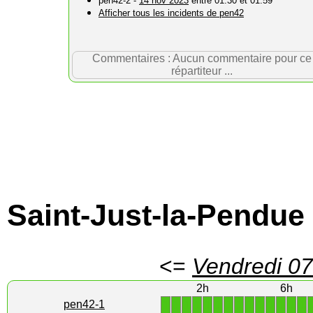
pen42-2 -
14 nov 2023
entre 01:30 et 01:59
Afficher tous les incidents de pen42
Commentaires : Aucun commentaire pour ce
répartiteur ...
Saint-Just-la-Pendue
<=
Vendredi 07
2h
6h
1
1
1
1
1
1
1
1
1
1
1
1
1
1
pen42-1