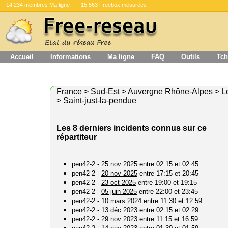
14 234 membres Ma ligne
15 563 Freebox mesurées
Accueil
Informations
Ma ligne
FAQ
Outils
Tch
France
>
Sud-Est
>
Auvergne Rhône-Alpes
>
L
>
Saint-just-la-pendue
Les 8 derniers incidents connus sur ce
répartiteur
pen42-2 -
25 nov 2025
entre 02:15 et 02:45
pen42-2 -
20 nov 2025
entre 17:15 et 20:45
pen42-2 -
23 oct 2025
entre 19:00 et 19:15
pen42-2 -
05 juin 2025
entre 22:00 et 23:45
pen42-2 -
10 mars 2024
entre 11:30 et 12:59
pen42-2 -
13 déc 2023
entre 02:15 et 02:29
pen42-2 -
29 nov 2023
entre 11:15 et 16:59