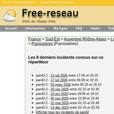
14 233 membres Ma ligne
15 561 Freebox mesurées
Accueil
Informations
Ma ligne
FAQ
Outils
Tch
France
>
Sud-Est
>
Auvergne Rhône-Alpes
>
L
>
Panissieres
(Panissières)
Les 8 derniers incidents connus sur ce
répartiteur
pan42-2 -
21 juil 2026
entre 17:45 et 19:15
pan42-2 -
17 juil 2026
entre 06:00 et 10:15
pan42-2 -
03 mars 2026
entre 05:15 et 18:15
pan42-2 -
25 nov 2025
entre 02:15 et 02:45
pan42-2 -
23 oct 2025
entre 19:00 et 19:15
pan42-2 -
05 juin 2025
entre 22:00 et 23:45
pan42-2 -
22 mai 2024
entre 01:15 et 01:45
pan42-2 -
13 déc 2023
entre 02:15 et 02:29
Afficher tous les incidents de pan42