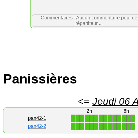
Commentaires : Aucun commentaire pour ce
répartiteur ...
Panissières
<=
Jeudi 06 
2h
6h
1
1
1
1
1
1
1
1
1
1
1
1
1
1
pan42-1
1
1
1
1
1
1
1
1
1
1
1
1
1
1
pan42-2