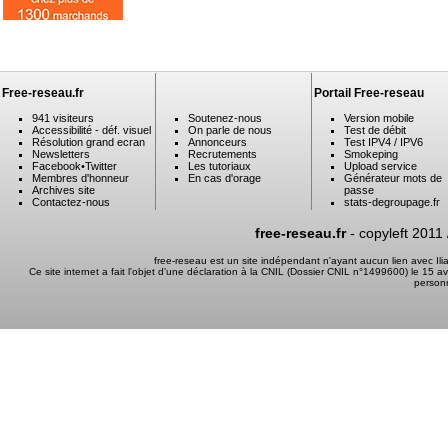
Free-reseau.fr
Portail Free-reseau
941 visiteurs
Soutenez-nous
Version mobile
Accessibilité - déf. visuel
On parle de nous
Test de débit
Résolution grand ecran
Annonceurs
Test IPV4 / IPV6
Newsletters
Recrutements
Smokeping
Facebook
•
Twitter
Les tutoriaux
Upload service
Membres d'honneur
En cas d'orage
Générateur mots de
Archives site
passe
Contactez-nous
stats-degroupage.fr
free-reseau.fr
- copyleft 2011
free-reseau est un site indépendant n'ayant aucun lien avec I
Ce site internet a fait l'objet d'une déclaration à la CNIL (Dossier CNIL n°1499600) le 15 a
person