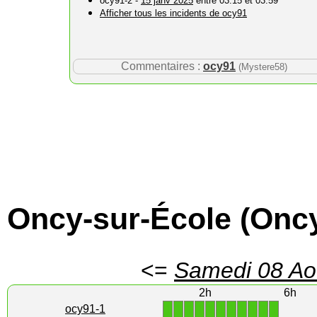
ocy91-2 -
15 janv 2025
entre 03:15 et 03:59
Afficher tous les incidents de ocy91
Commentaires :
ocy91
(Mystere58)
Oncy-sur-École (Oncy
<=
Samedi 08 Ao
2h
6h
1
1
1
1
1
1
1
1
1
1
1
ocy91-1