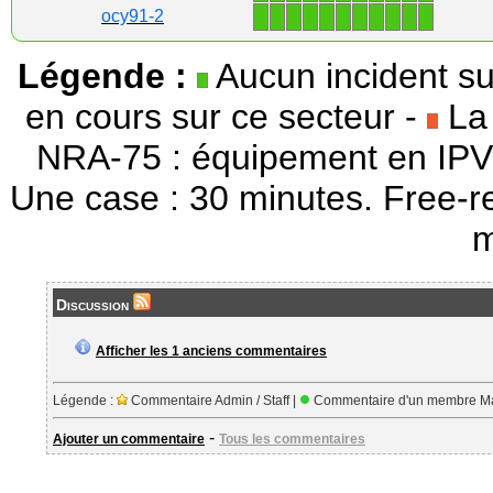
1
1
1
1
1
1
1
1
1
1
1
ocy91-2
Légende :
Aucun incident su
en cours sur ce secteur -
La 
NRA-75 : équipement en IPV
Une case : 30 minutes. Free-r
m
Discussion
Afficher les 1 anciens commentaires
Légende :
Commentaire Admin / Staff |
Commentaire d'un membre Ma
-
Ajouter un commentaire
Tous les commentaires