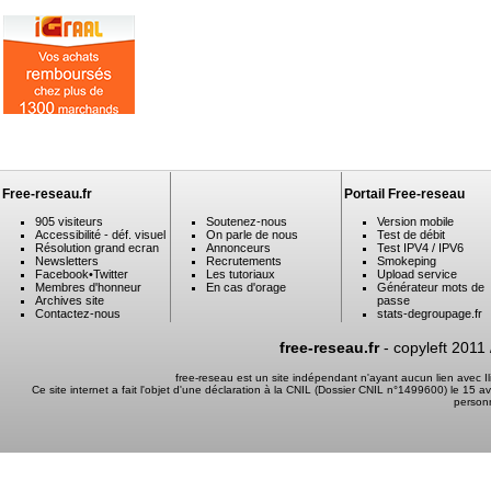
Free-reseau.fr
Portail Free-reseau
905 visiteurs
Soutenez-nous
Version mobile
Accessibilité - déf. visuel
On parle de nous
Test de débit
Résolution grand ecran
Annonceurs
Test IPV4 / IPV6
Newsletters
Recrutements
Smokeping
Facebook
•
Twitter
Les tutoriaux
Upload service
Membres d'honneur
En cas d'orage
Générateur mots de
Archives site
passe
Contactez-nous
stats-degroupage.fr
free-reseau.fr
- copyleft 2011
free-reseau est un site indépendant n'ayant aucun lien avec 
Ce site internet a fait l'objet d'une déclaration à la CNIL (Dossier CNIL n°1499600) le 15 a
person