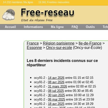
14 232 membres Ma ligne
15 561 Freebox mesurées
Accueil
Informations
Ma ligne
FAQ
Outils
Tch
France
>
Région parisienne
>
Ile-de-France
>
Essonne
>
Oncy-sur-ecole
(Oncy-sur-École)
Les 8 derniers incidents connus sur ce
répartiteur
ocy91-2 -
14 avr 2026
entre 01:15 et 02:15
ocy91-2 -
08 avr 2026
entre 01:00 et 02:45
ocy91-2 -
31 mars 2026
entre 02:00 et 02:15
ocy91-2 -
08 juil 2025
entre 05:30 et 05:45
ocy91-2 -
30 juin 2025
entre 10:00 et 11:29
ocy91-2 -
06 mai 2025
entre 19:15 et 23:59
ocy91-2 -
18 avr 2025
entre 14:30 et 18:29