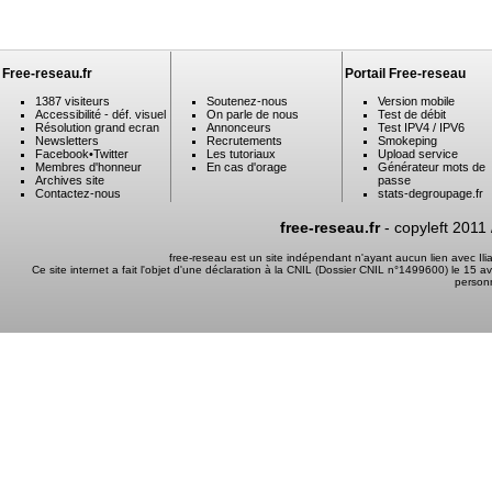
Free-reseau.fr
Portail Free-reseau
1387 visiteurs
Soutenez-nous
Version mobile
Accessibilité - déf. visuel
On parle de nous
Test de débit
Résolution grand ecran
Annonceurs
Test IPV4 / IPV6
Newsletters
Recrutements
Smokeping
Facebook
•
Twitter
Les tutoriaux
Upload service
Membres d'honneur
En cas d'orage
Générateur mots de
Archives site
passe
Contactez-nous
stats-degroupage.fr
free-reseau.fr
- copyleft 2011
free-reseau est un site indépendant n'ayant aucun lien avec I
Ce site internet a fait l'objet d'une déclaration à la CNIL (Dossier CNIL n°1499600) le 15 a
person