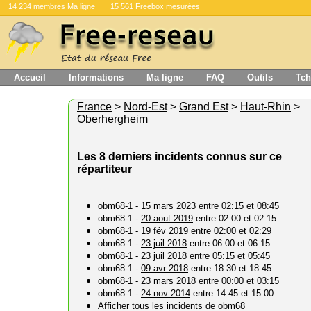
14 234 membres Ma ligne
15 561 Freebox mesurées
Accueil
Informations
Ma ligne
FAQ
Outils
Tch
France
>
Nord-Est
>
Grand Est
>
Haut-Rhin
>
Oberhergheim
Les 8 derniers incidents connus sur ce
répartiteur
obm68-1 -
15 mars 2023
entre 02:15 et 08:45
obm68-1 -
20 aout 2019
entre 02:00 et 02:15
obm68-1 -
19 fév 2019
entre 02:00 et 02:29
obm68-1 -
23 juil 2018
entre 06:00 et 06:15
obm68-1 -
23 juil 2018
entre 05:15 et 05:45
obm68-1 -
09 avr 2018
entre 18:30 et 18:45
obm68-1 -
23 mars 2018
entre 00:00 et 03:15
obm68-1 -
24 nov 2014
entre 14:45 et 15:00
Afficher tous les incidents de obm68