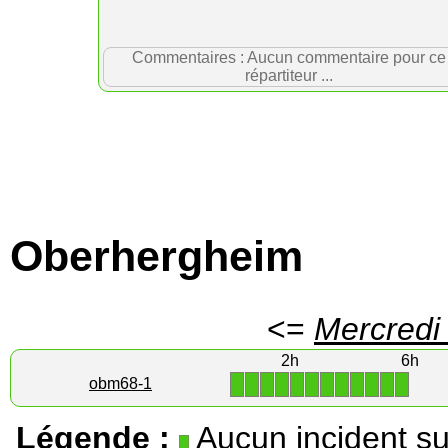
Commentaires : Aucun commentaire pour ce
répartiteur ...
Oberhergheim
<=
Mercredi
2h
6h
1
1
1
1
1
1
1
1
1
1
1
1
obm68-1
Légende :
Aucun incident su