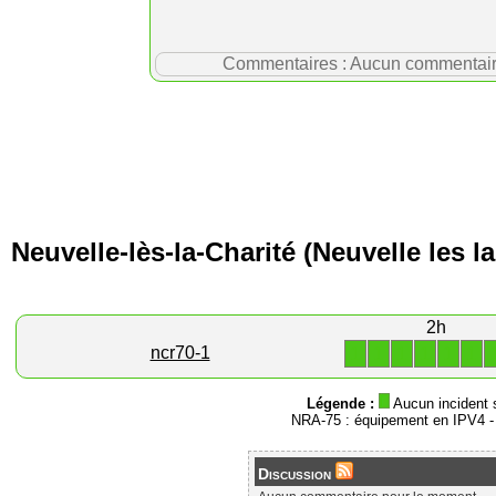
Commentaires : Aucun commentaire p
Neuvelle-lès-la-Charité (Neuvelle les l
2h
1
1
1
1
1
1
ncr70-1
Légende :
Aucun incident 
NRA-75 : équipement en IPV4 
Discussion