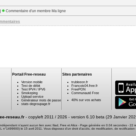
 |
Commentaire d'un membre Ma ligne
ommentaires
Portail Free-reseau
Sites partenaires
Version mobile
trubleeon.fr
Test de débit
Francois04.free.fr
Test IPV4 / IPV6
FreePON
Smokeping
Communauté Free
Upload service
40% sur vos achats
Générateur mots de passe
stats-degroupage.fr
ree-reseau.fr
- copyleft 2011 / 2026 -
version 6.10 beta (29 Janvier 202
e indépendant n'ayant aucun lien avec Iliad, Free et Alice - Page générée en 0.04 secondes - 22
 CNIL n°1499600) le 15 avril 2011. Vous disposez d'un droit d'accès, de modification, de rectifica