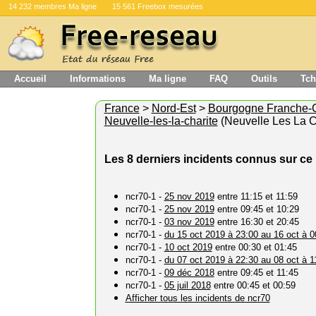
14 232 membres Ma ligne
15 561 Freebox mesurées
Accueil
Informations
Ma ligne
FAQ
Outils
Tch
France
>
Nord-Est
>
Bourgogne Franche-
Neuvelle-les-la-charite
(Neuvelle Les La C
Les 8 derniers incidents connus sur ce 
ncr70-1 -
25 nov 2019
entre 11:15 et 11:59
ncr70-1 -
25 nov 2019
entre 09:45 et 10:29
ncr70-1 -
03 nov 2019
entre 16:30 et 20:45
ncr70-1 -
du 15 oct 2019 à 23:00 au 16 oct à 0
ncr70-1 -
10 oct 2019
entre 00:30 et 01:45
ncr70-1 -
du 07 oct 2019 à 22:30 au 08 oct à 1
ncr70-1 -
09 déc 2018
entre 09:45 et 11:45
ncr70-1 -
05 juil 2018
entre 00:45 et 00:59
Afficher tous les incidents de ncr70