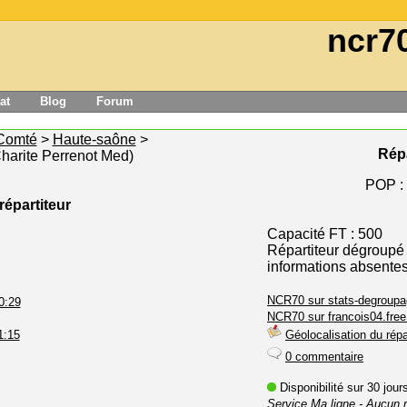
ncr7
at
Blog
Forum
Comté
>
Haute-saône
>
Répa
harite Perrenot Med)
POP :
répartiteur
Capacité FT : 500
Répartiteur dégroupé
informations absente
NCR70 sur stats-degroupa
0:29
NCR70 sur francois04.free.
1:15
Géolocalisation du répa
0 commentaire
Disponibilité sur 30 jou
Service Ma ligne
- Aucun 