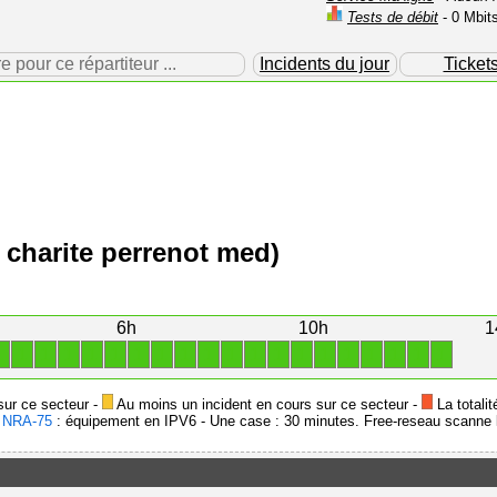
Tests de débit
- 0 Mbit
our ce répartiteur ...
Incidents du jour
Ticket
a charite perrenot med)
6h
10h
1
1
1
1
1
1
1
1
1
1
1
1
1
1
1
1
1
1
1
1
1
sur ce secteur -
Au moins un incident en cours sur ce secteur -
La totalit
-
NRA-75
: équipement en IPV6 - Une case : 30 minutes. Free-reseau scanne l