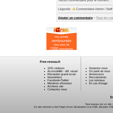
Aucun commentaire pour le moment ...
Légende :
Commentaire Admin / Staff
-
Ajouter un commentaire
Tous les c
Free-reseau.fr
1031 visiteurs
Soutenez-nous
Accessibilité - déf. visuel
On parle de nous
Résolution grand ecran
Annonceurs
Newsletters
Recrutements
Facebook
•
Twitter
Les tutoriaux
Membres d'honneur
En cas d'orage
Archives site
Contactez-nous
f
free-reseau est un sit
Ce site internet a fait l'objet d'une déclaration à la CNIL (Dossier