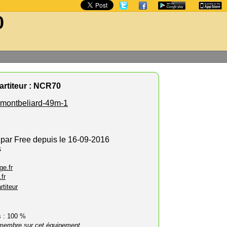
0
rtiteur : NCR70
montbeliard-49m-1
 par Free depuis le 16-09-2016
s
ge.fr
fr
rtiteur
rs : 100 %
membre sur cet équipement.