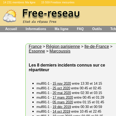
14 231 membres Ma ligne
15 559 Freebox mesurées
Accueil
Informations
Ma ligne
FAQ
Outils
Tch
France
>
Région parisienne
>
Ile-de-France
>
Essonne
>
Marcoussis
Les 8 derniers incidents connus sur ce
répartiteur
mu891-1 -
15 nov 2020
entre 13:30 et 14:15
mu891-1 -
25 oct 2020
entre 00:45 et 02:45
mu891-1 -
20 mai 2020
entre 02:30 et 03:15
mu891-1 -
17 mars 2020
entre 00:45 et 01:29
mu891-1 -
05 mars 2020
entre 01:15 et 01:45
mu891-1 -
19 déc 2019
entre 00:30 et 00:59
mu891-1 -
14 oct 2019
entre 10:45 et 22:45