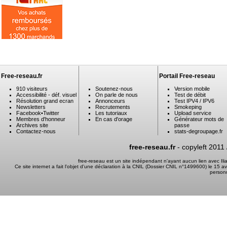
Free-reseau.fr
Portail Free-reseau
910 visiteurs
Soutenez-nous
Version mobile
Accessibilité - déf. visuel
On parle de nous
Test de débit
Résolution grand ecran
Annonceurs
Test IPV4 / IPV6
Newsletters
Recrutements
Smokeping
Facebook
•
Twitter
Les tutoriaux
Upload service
Membres d'honneur
En cas d'orage
Générateur mots de
Archives site
passe
Contactez-nous
stats-degroupage.fr
free-reseau.fr
- copyleft 2011
free-reseau est un site indépendant n'ayant aucun lien avec I
Ce site internet a fait l'objet d'une déclaration à la CNIL (Dossier CNIL n°1499600) le 15 a
person