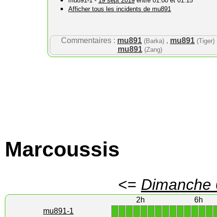
mu891-1 -
19 sept 2019
entre 01:00 et 01:15
Afficher tous les incidents de mu891
Commentaires :
mu891
,
mu891
(Barka)
(Tiger)
mu891
(Zang)
Marcoussis
<=
Dimanche 
2h
6h
1
1
1
1
1
1
1
1
1
1
1
1
1
1
mu891-1