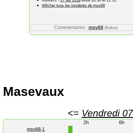
msv68-1 -
27 fév 2019
entre 20:30 et 21:15
Afficher tous les incidents de msv68
Commentaires :
msv68
(Belbel)
Masevaux
<=
Vendredi 07
2h
6h
1
msv68-1