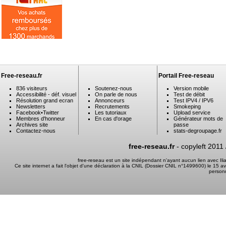
Free-reseau.fr
Portail Free-reseau
836 visiteurs
Soutenez-nous
Version mobile
Accessibilité - déf. visuel
On parle de nous
Test de débit
Résolution grand ecran
Annonceurs
Test IPV4 / IPV6
Newsletters
Recrutements
Smokeping
Facebook
•
Twitter
Les tutoriaux
Upload service
Membres d'honneur
En cas d'orage
Générateur mots de
Archives site
passe
Contactez-nous
stats-degroupage.fr
free-reseau.fr
- copyleft 2011
free-reseau est un site indépendant n'ayant aucun lien avec I
Ce site internet a fait l'objet d'une déclaration à la CNIL (Dossier CNIL n°1499600) le 15 a
person