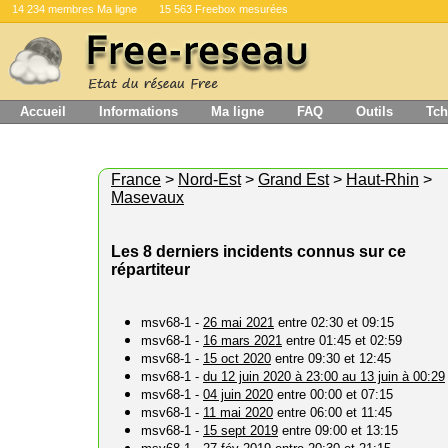
14 234 membres Ma ligne
15 563 Freebox mesurées
Accueil
Informations
Ma ligne
FAQ
Outils
Tch
France
>
Nord-Est
>
Grand Est
>
Haut-Rhin
>
Masevaux
Les 8 derniers incidents connus sur ce
répartiteur
msv68-1 -
26 mai 2021
entre 02:30 et 09:15
msv68-1 -
16 mars 2021
entre 01:45 et 02:59
msv68-1 -
15 oct 2020
entre 09:30 et 12:45
msv68-1 -
du 12 juin 2020 à 23:00 au 13 juin à 00:29
msv68-1 -
04 juin 2020
entre 00:00 et 07:15
msv68-1 -
11 mai 2020
entre 06:00 et 11:45
msv68-1 -
15 sept 2019
entre 09:00 et 13:15