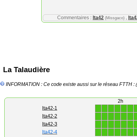
Commentaires :
lta42
,
lta4
(Missgaco)
La Talaudière
INFORMATION : Ce code existe aussi sur le réseau FTTH :
2h
1
1
1
1
1
1
lta42-1
1
1
1
1
1
1
lta42-2
1
1
1
1
1
1
lta42-3
1
1
1
1
1
1
lta42-4