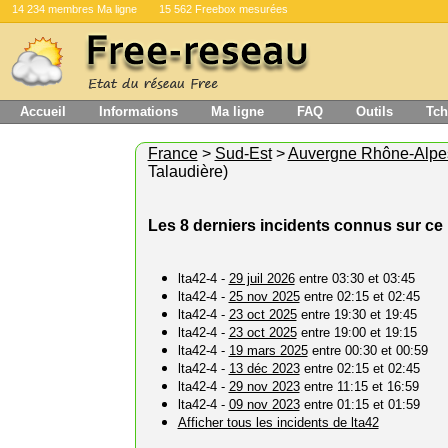
14 234 membres Ma ligne
15 562 Freebox mesurées
Accueil
Informations
Ma ligne
FAQ
Outils
Tch
France
>
Sud-Est
>
Auvergne Rhône-Alpe
Talaudière)
Les 8 derniers incidents connus sur ce 
lta42-4 -
29 juil 2026
entre 03:30 et 03:45
lta42-4 -
25 nov 2025
entre 02:15 et 02:45
lta42-4 -
23 oct 2025
entre 19:30 et 19:45
lta42-4 -
23 oct 2025
entre 19:00 et 19:15
lta42-4 -
19 mars 2025
entre 00:30 et 00:59
lta42-4 -
13 déc 2023
entre 02:15 et 02:45
lta42-4 -
29 nov 2023
entre 11:15 et 16:59
lta42-4 -
09 nov 2023
entre 01:15 et 01:59
Afficher tous les incidents de lta42