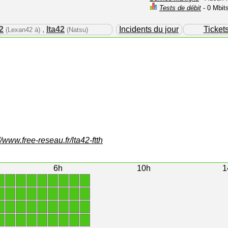
Tests de débit
- 0 Mbit
2
,
lta42
Incidents du jour
Ticket
(Lexan42 à)
(Natsu)
//www.free-reseau.fr/lta42-ftth
6h
10h
1
1
1
1
1
1
1
1
1
1
1
1
1
1
1
1
1
1
1
1
1
1
1
1
1
1
1
1
1
1
1
1
1
1
1
1
1