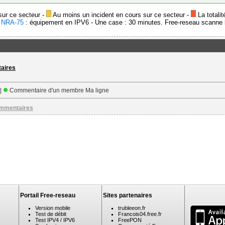
sur ce secteur -
Au moins un incident en cours sur ce secteur -
La totalit
-
NRA-75
: équipement en IPV6 - Une case : 30 minutes. Free-reseau scanne l
taires
 |
Commentaire d'un membre Ma ligne
ommentaires
Portail Free-reseau
Sites partenaires
Version mobile
trubleeon.fr
Test de débit
Francois04.free.fr
Test IPV4 / IPV6
FreePON