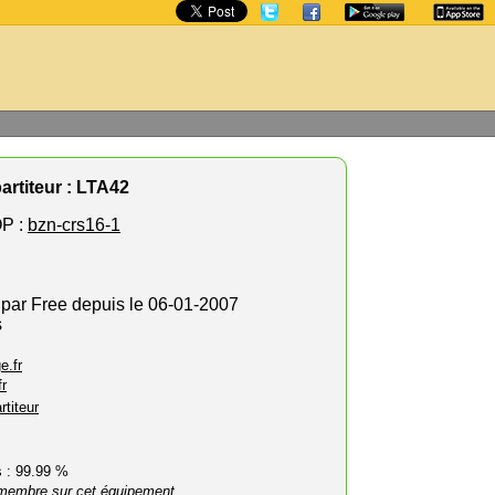
2
artiteur : LTA42
P :
bzn-crs16-1
 par Free depuis le 06-01-2007
s
e.fr
fr
rtiteur
rs : 99.99 %
membre sur cet équipement.