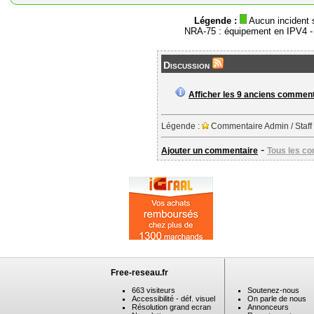
Légende :
Aucun incident 
NRA-75 : équipement en IPV4 
Discussion
Afficher les 9 anciens commen
Légende :
Commentaire Admin / Staff
-
Ajouter un commentaire
Tous les c
Free-reseau.fr
663 visiteurs
Soutenez-nous
Accessibilité - déf. visuel
On parle de nous
Résolution grand ecran
Annonceurs