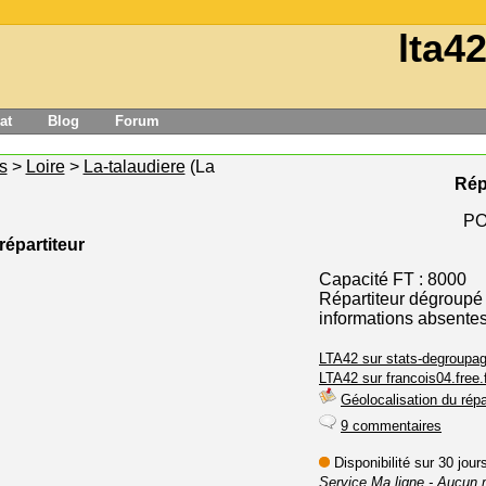
lta4
at
Blog
Forum
s
>
Loire
>
La-talaudiere
(La
Rép
PO
répartiteur
Capacité FT : 8000
Répartiteur dégroupé
informations absente
LTA42 sur stats-degroupag
LTA42 sur francois04.free.
Géolocalisation du répa
9 commentaires
Disponibilité sur 30 jou
Service Ma ligne
- Aucun 