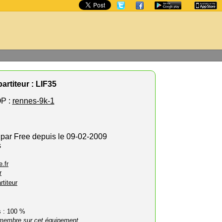
artiteur : LIF35
P :
rennes-9k-1
 par Free depuis le 09-02-2009
s
.fr
r
rtiteur
rs : 100 %
membre sur cet équipement.