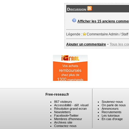
Discussion
Afficher les 15 anciens comme
Légende :
Commentaire Admin / Staff
-
Ajouter un commentaire
Tous les c
Free-reseau.fr
867 visiteurs
Soutenez-nous
Accessibilité - déf. visuel
On parle de nous
Résolution grand ecran
Annonceurs
Newsletters
Recrutements
Facebook
•
Twitter
Les tutoriaux
Membres d'honneur
En cas d'orage
Archives site
Contactez-nous