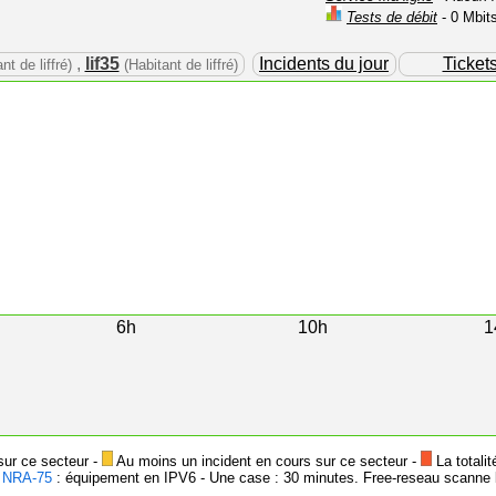
Tests de débit
- 0 Mbit
,
lif35
Incidents du jour
Ticket
nt de liffré)
(Habitant de liffré)
6h
10h
1
sur ce secteur -
Au moins un incident en cours sur ce secteur -
La totalit
-
NRA-75
: équipement en IPV6 - Une case : 30 minutes. Free-reseau scanne l