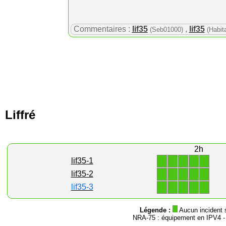
Commentaires :
lif35
,
lif35
(Seb01000)
(Habita
Liffré
2h
1
1
1
1
1
lif35-1
1
1
1
1
1
lif35-2
1
1
1
1
1
lif35-3
Légende :
Aucun incident 
NRA-75 : équipement en IPV4 