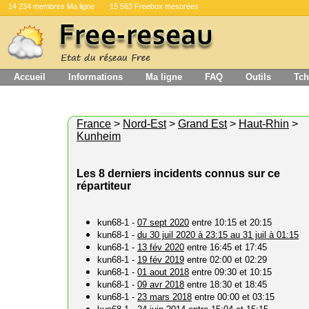
14 234 membres Ma ligne
15 563 Freebox mesurées
Accueil
Informations
Ma ligne
FAQ
Outils
Tch
France
>
Nord-Est
>
Grand Est
>
Haut-Rhin
>
Kunheim
Les 8 derniers incidents connus sur ce
répartiteur
kun68-1 -
07 sept 2020
entre 10:15 et 20:15
kun68-1 -
du 30 juil 2020 à 23:15 au 31 juil à 01:15
kun68-1 -
13 fév 2020
entre 16:45 et 17:45
kun68-1 -
19 fév 2019
entre 02:00 et 02:29
kun68-1 -
01 aout 2018
entre 09:30 et 10:15
kun68-1 -
09 avr 2018
entre 18:30 et 18:45
kun68-1 -
23 mars 2018
entre 00:00 et 03:15