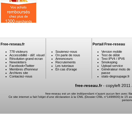
Free-reseau.fr
Portail Free-reseau
778 visiteurs
Soutenez-nous
Version mobile
Accessibilité - déf. visuel
On parle de nous
Test de débit
Résolution grand ecran
Annonceurs
Test IPV4 / IPV6
Newsletters
Recrutements
Smokeping
Facebook
•
Twitter
Les tutoriaux
Upload service
Membres d'honneur
En cas d'orage
Générateur mots de
Archives site
passe
Contactez-nous
stats-degroupage.fr
free-reseau.fr
- copyleft 2011
free-reseau est un site indépendant n'ayant aucun lien avec I
Ce site internet a fait l'objet d'une déclaration à la CNIL (Dossier CNIL n°1499600) le 15 a
person