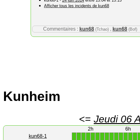
kun68-1 -
24 juin 2014
entre 15:04 et 15:15
Afficher tous les incidents de kun68
Commentaires :
kun68
,
kun68
(Tchao)
(Bof)
Kunheim
<=
Jeudi 06 
2h
6h
1
1
1
1
1
1
1
1
1
1
1
1
1
1
kun68-1