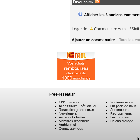
Discussion
Afficher les 8 anciens commen
Légende :
Commentaire Admin / Staff
-
Ajouter un commentaire
Tous les c
Free-reseau.fr
1131 visiteurs
Soutenez-nous
Accessibilité - déf. visuel
On parle de nous
Résolution grand ecran
Annonceurs
Newsletters
Recrutements
Facebook
•
Twitter
Les tutoriaux
Membres d'honneur
En cas d'orage
Archives site
Contactez-nous
f