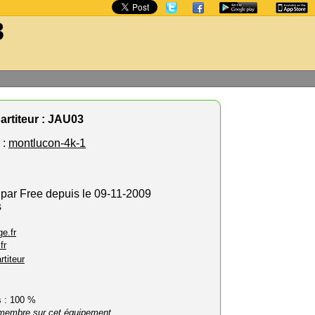
3
artiteur : JAU03
 :
montlucon-4k-1
 par Free depuis le 09-11-2009
s
e.fr
fr
rtiteur
rs : 100 %
membre sur cet équipement.