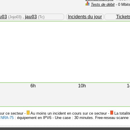
Tests de débit
- 0 Mbit
u03
,
jau03
Incidents du jour
Ticket
(Jojo03)
(Tc)
6h
10h
1
sur ce secteur -
Au moins un incident en cours sur ce secteur -
La totalit
-
NRA-75
: équipement en IPV6 - Une case : 30 minutes. Free-reseau scanne l