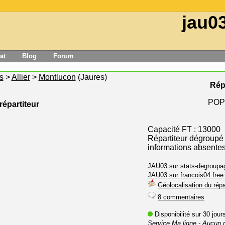
jau0
at
Blog
Forum
s
>
Allier
>
Montlucon
(Jaures)
Rép
POP
répartiteur
Capacité FT : 13000
Répartiteur dégroupé
informations absente
JAU03 sur stats-degroupag
JAU03 sur francois04.free.
Géolocalisation du répa
8 commentaires
Disponibilité sur 30 jou
Service Ma ligne
- Aucun 