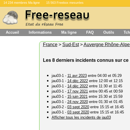
14 234 membres Ma ligne
15 563 Freebox mesurées
Accueil
Informations
Ma ligne
FAQ
Outils
Tch
France
>
Sud-Est
>
Auvergne Rhône-Alpe
Les 8 derniers incidents connus sur ce 
jau03-1 -
11 avr 2023
entre 04:00 et 05:29
jau03-1 -
14 déc 2022
entre 12:00 et 12:15
jau03-1 -
14 déc 2022
entre 11:30 et 11:45
jau03-1 -
17 nov 2021
entre 00:45 et 00:59
jau03-1 -
15 juin 2021
entre 15:30 et 15:59
jau03-1 -
24 nov 2020
entre 01:30 et 01:45
jau03-2 -
03 sept 2020
entre 15:15 et 16:45
jau03-1 -
03 sept 2020
entre 15:15 et 16:45
Afficher tous les incidents de jau03