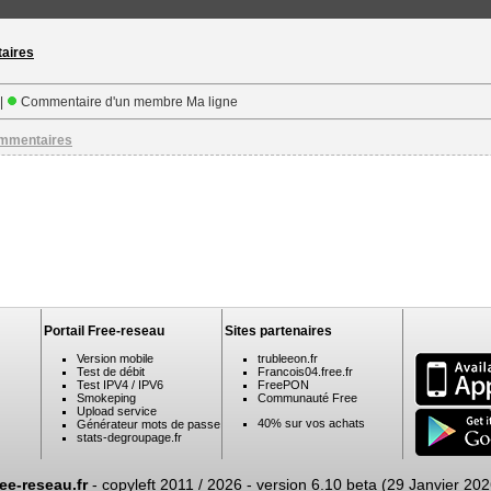
taires
 |
Commentaire d'un membre Ma ligne
ommentaires
Portail Free-reseau
Sites partenaires
Version mobile
trubleeon.fr
Test de débit
Francois04.free.fr
Test IPV4 / IPV6
FreePON
Smokeping
Communauté Free
Upload service
40% sur vos achats
Générateur mots de passe
stats-degroupage.fr
ree-reseau.fr
- copyleft 2011 / 2026 -
version 6.10 beta (29 Janvier 202