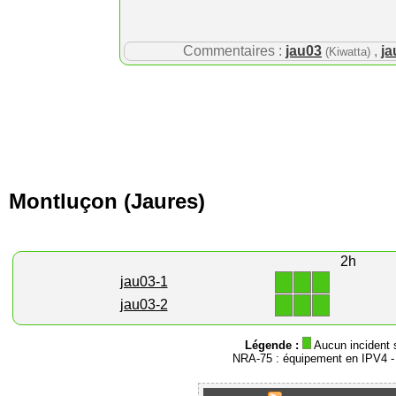
Commentaires :
jau03
,
ja
(Kiwatta)
Montluçon (Jaures)
2h
1
1
1
jau03-1
1
1
1
jau03-2
Légende :
Aucun incident 
NRA-75 : équipement en IPV4 