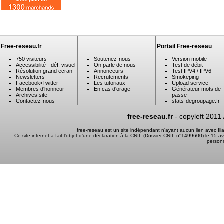
Free-reseau.fr
Portail Free-reseau
750 visiteurs
Soutenez-nous
Version mobile
Accessibilité - déf. visuel
On parle de nous
Test de débit
Résolution grand ecran
Annonceurs
Test IPV4 / IPV6
Newsletters
Recrutements
Smokeping
Facebook
•
Twitter
Les tutoriaux
Upload service
Membres d'honneur
En cas d'orage
Générateur mots de
Archives site
passe
Contactez-nous
stats-degroupage.fr
free-reseau.fr
- copyleft 2011
free-reseau est un site indépendant n'ayant aucun lien avec I
Ce site internet a fait l'objet d'une déclaration à la CNIL (Dossier CNIL n°1499600) le 15 a
person