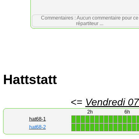
Commentaires : Aucun commentaire pour ce
répartiteur ...
Hattstatt
<=
Vendredi 07
2h
6h
1
1
1
1
1
1
1
1
1
1
1
1
1
1
hat68-1
1
1
1
1
1
1
1
1
1
1
1
1
1
1
hat68-2