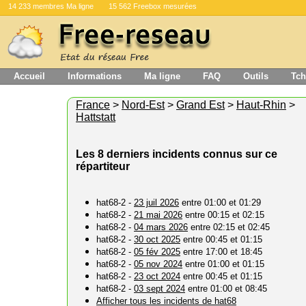
14 233 membres Ma ligne
15 562 Freebox mesurées
Accueil
Informations
Ma ligne
FAQ
Outils
Tch
France
>
Nord-Est
>
Grand Est
>
Haut-Rhin
>
Hattstatt
Les 8 derniers incidents connus sur ce
répartiteur
hat68-2 -
23 juil 2026
entre 01:00 et 01:29
hat68-2 -
21 mai 2026
entre 00:15 et 02:15
hat68-2 -
04 mars 2026
entre 02:15 et 02:45
hat68-2 -
30 oct 2025
entre 00:45 et 01:15
hat68-2 -
05 fév 2025
entre 17:00 et 18:45
hat68-2 -
05 nov 2024
entre 01:00 et 01:15
hat68-2 -
23 oct 2024
entre 00:45 et 01:15
hat68-2 -
03 sept 2024
entre 01:00 et 08:45
Afficher tous les incidents de hat68