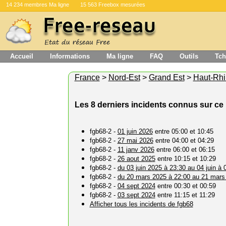
14 234 membres Ma ligne
15 563 Freebox mesurées
Accueil
Informations
Ma ligne
FAQ
Outils
Tch
France
>
Nord-Est
>
Grand Est
>
Haut-Rhi
Les 8 derniers incidents connus sur ce 
fgb68-2 -
01 juin 2026
entre 05:00 et 10:45
fgb68-2 -
27 mai 2026
entre 04:00 et 04:29
fgb68-2 -
11 janv 2026
entre 06:00 et 06:15
fgb68-2 -
26 aout 2025
entre 10:15 et 10:29
fgb68-2 -
du 03 juin 2025 à 23:30 au 04 juin à 
fgb68-2 -
du 20 mars 2025 à 22:00 au 21 mars
fgb68-2 -
04 sept 2024
entre 00:30 et 00:59
fgb68-2 -
03 sept 2024
entre 11:15 et 11:29
Afficher tous les incidents de fgb68