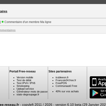
taires
 |
Commentaire d'un membre Ma ligne
ommentaires
Portail Free-reseau
Sites partenaires
Version mobile
trubleeon.fr
Test de débit
Francois04.free.fr
Test IPV4 / IPV6
FreePON
Smokeping
Communauté Free
Upload service
40% sur vos achats
Générateur mots de passe
stats-degroupage.fr
ree-reseau.fr
- copyleft 2011 / 2026 -
version 6.10 beta (29 Janvier 202