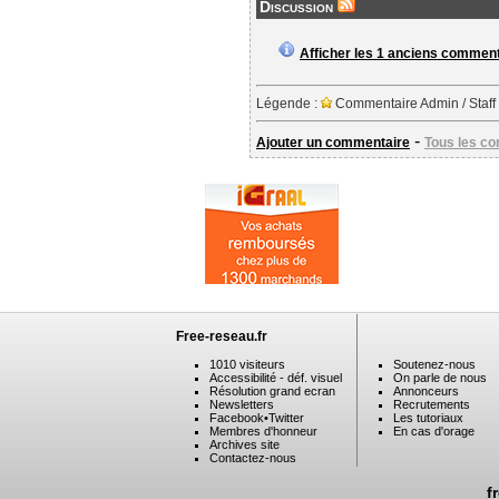
Discussion
Afficher les 1 anciens commen
Légende :
Commentaire Admin / Staff
-
Ajouter un commentaire
Tous les c
Free-reseau.fr
1010 visiteurs
Soutenez-nous
Accessibilité - déf. visuel
On parle de nous
Résolution grand ecran
Annonceurs
Newsletters
Recrutements
Facebook
•
Twitter
Les tutoriaux
Membres d'honneur
En cas d'orage
Archives site
Contactez-nous
f