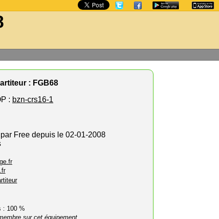
8
artiteur : FGB68
P :
bzn-crs16-1
 par Free depuis le 02-01-2008
s
ge.fr
fr
rtiteur
rs : 100 %
membre sur cet équipement.