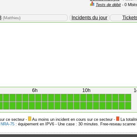
Tests de débit
- 0 Mbit
8
Incidents du jour
Ticket
(Matthieu)
6h
10h
1
1
1
1
1
1
1
1
1
1
1
1
1
1
1
1
1
1
1
1
1
1
1
1
1
1
1
1
1
1
1
1
1
1
1
1
1
1
1
1
1
1
1
sur ce secteur -
Au moins un incident en cours sur ce secteur -
La totalit
-
NRA-75
: équipement en IPV6 - Une case : 30 minutes. Free-reseau scanne l