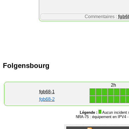
Commentaires :
fgb6
Folgensbourg
2h
1
1
1
1
1
1
fgb68-1
1
1
1
1
1
1
fgb68-2
Légende :
Aucun incident 
NRA-75 : équipement en IPV4 