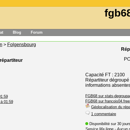
fgb6
at
Blog
Forum
n
>
Folgensbourg
Rép
PO
répartiteur
Capacité FT : 2100
Répartiteur dégroupé
informations absente
FGB68 sur stats-degroupa
01:59
FGB68 sur francois04.free.
 à 01:59
Géolocalisation du répa
1 commentaire
Disponibilité sur 30 jou
Service Ma ligne
- Aucun 