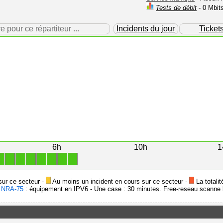
Tests de débit
- 0 Mbit
our ce répartiteur ...
Incidents du jour
Ticket
6h
10h
1
1
1
1
1
1
1
1
1
sur ce secteur -
Au moins un incident en cours sur ce secteur -
La totalit
-
NRA-75
: équipement en IPV6 - Une case : 30 minutes. Free-reseau scanne l