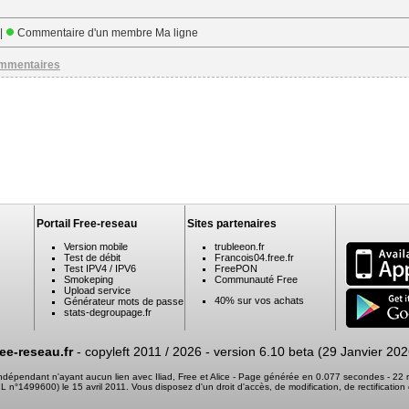
 |
Commentaire d'un membre Ma ligne
ommentaires
Portail Free-reseau
Sites partenaires
Version mobile
trubleeon.fr
Test de débit
Francois04.free.fr
Test IPV4 / IPV6
FreePON
Smokeping
Communauté Free
Upload service
40% sur vos achats
Générateur mots de passe
stats-degroupage.fr
ree-reseau.fr
- copyleft 2011 / 2026 -
version 6.10 beta (29 Janvier 202
 indépendant n'ayant aucun lien avec Iliad, Free et Alice - Page générée en 0.077 secondes - 2
 CNIL n°1499600) le 15 avril 2011. Vous disposez d'un droit d'accès, de modification, de rectifica