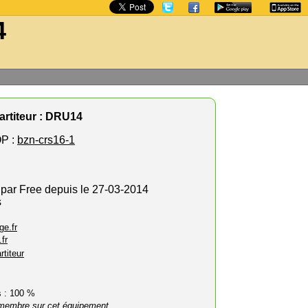
4
rtiteur : DRU14
P :
bzn-crs16-1
 par Free depuis le 27-03-2014
s
ge.fr
fr
rtiteur
rs : 100 %
membre sur cet équipement.