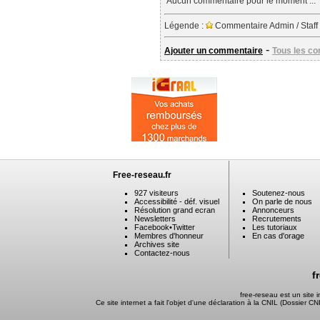
Aucun commentaire pour le moment ...
Légende :
Commentaire Admin / Staff
-
Ajouter un commentaire
Tous les c
Free-reseau.fr
927 visiteurs
Soutenez-nous
Accessibilité - déf. visuel
On parle de nous
Résolution grand ecran
Annonceurs
Newsletters
Recrutements
Facebook
•
Twitter
Les tutoriaux
Membres d'honneur
En cas d'orage
Archives site
Contactez-nous
f
free-reseau est un site
Ce site internet a fait l'objet d'une déclaration à la CNIL (Dossier