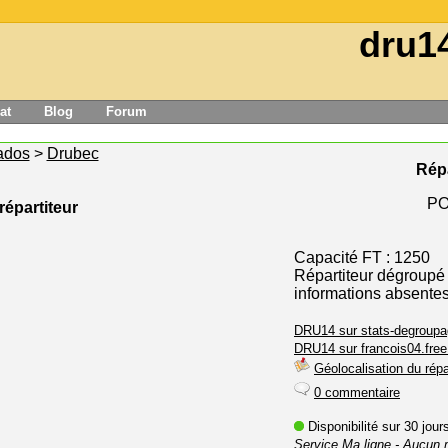
dru1
at
Blog
Forum
ados
>
Drubec
Répa
PO
répartiteur
Capacité FT : 1250
Répartiteur dégroupé
informations absente
DRU14 sur stats-degroupa
DRU14 sur francois04.free.
Géolocalisation du répa
0 commentaire
Disponibilité sur 30 jou
Service Ma ligne
- Aucun 