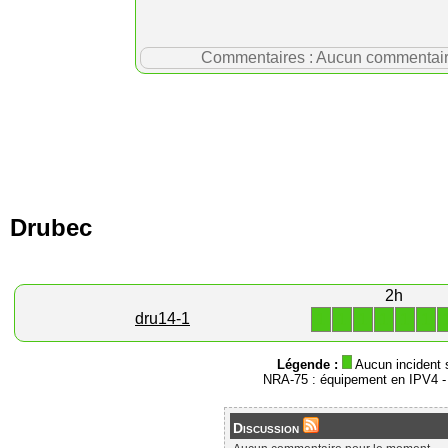
Commentaires : Aucun commentaire p
Drubec
2h
1
1
1
1
1
1
dru14-1
Légende :
Aucun incident 
NRA-75 : équipement en IPV4 
Discussion