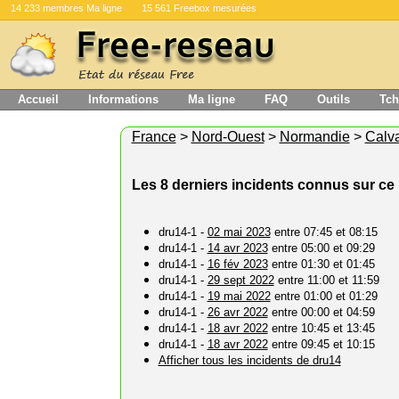
14 233 membres Ma ligne
15 561 Freebox mesurées
Accueil
Informations
Ma ligne
FAQ
Outils
Tch
France
>
Nord-Ouest
>
Normandie
>
Calv
Les 8 derniers incidents connus sur ce 
dru14-1 -
02 mai 2023
entre 07:45 et 08:15
dru14-1 -
14 avr 2023
entre 05:00 et 09:29
dru14-1 -
16 fév 2023
entre 01:30 et 01:45
dru14-1 -
29 sept 2022
entre 11:00 et 11:59
dru14-1 -
19 mai 2022
entre 01:00 et 01:29
dru14-1 -
26 avr 2022
entre 00:00 et 04:59
dru14-1 -
18 avr 2022
entre 10:45 et 13:45
dru14-1 -
18 avr 2022
entre 09:45 et 10:15
Afficher tous les incidents de dru14