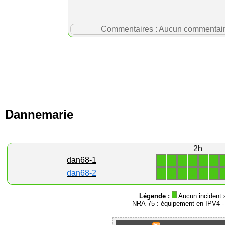
Commentaires : Aucun commentaire p
Dannemarie
2h
1
1
1
1
1
1
dan68-1
1
1
1
1
1
1
dan68-2
Légende :
Aucun incident 
NRA-75 : équipement en IPV4 