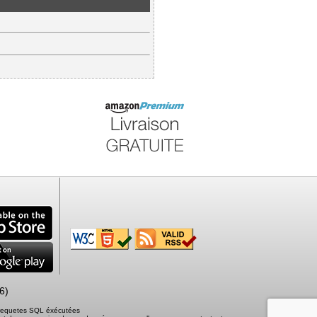
6)
2 requetes SQL éxécutées