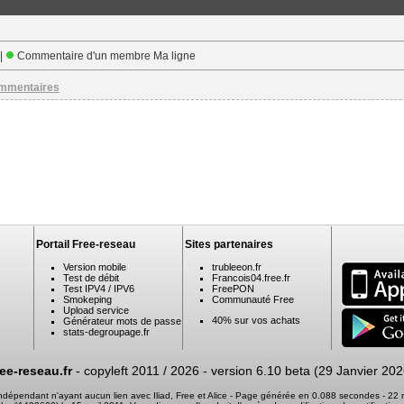
 |
Commentaire d'un membre Ma ligne
ommentaires
Portail Free-reseau
Sites partenaires
Version mobile
trubleeon.fr
Test de débit
Francois04.free.fr
Test IPV4 / IPV6
FreePON
Smokeping
Communauté Free
Upload service
40% sur vos achats
Générateur mots de passe
stats-degroupage.fr
ree-reseau.fr
- copyleft 2011 / 2026 -
version 6.10 beta (29 Janvier 202
 indépendant n'ayant aucun lien avec Iliad, Free et Alice - Page générée en 0.088 secondes - 2