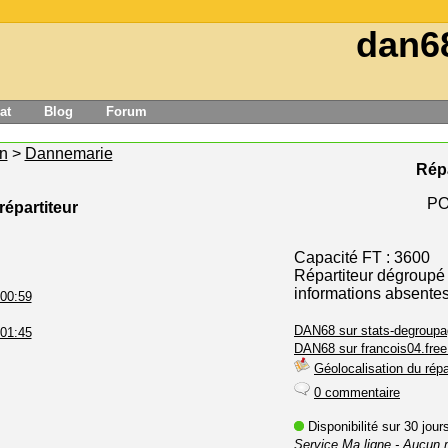
dan6
at
Blog
Forum
n
>
Dannemarie
Répa
PO
répartiteur
Capacité FT : 3600
Répartiteur dégroupé
informations absente
 00:59
DAN68 sur stats-degroupa
 01:45
DAN68 sur francois04.free.
Géolocalisation du répa
0 commentaire
Disponibilité sur 30 jou
Service Ma ligne
- Aucun 