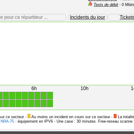
Tests de débit
- 0 Mbit
our ce répartiteur ...
Incidents du jour
Ticket
6h
10h
1
1
1
1
1
1
1
1
1
1
1
1
1
1
1
1
1
1
1
sur ce secteur -
Au moins un incident en cours sur ce secteur -
La totalit
-
NRA-75
: équipement en IPV6 - Une case : 30 minutes. Free-reseau scanne l