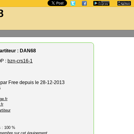
8
rtiteur : DAN68
P :
bzn-crs16-1
 par Free depuis le 28-12-2013
s
ge.fr
fr
rtiteur
rs : 100 %
membre sur cet équipement.