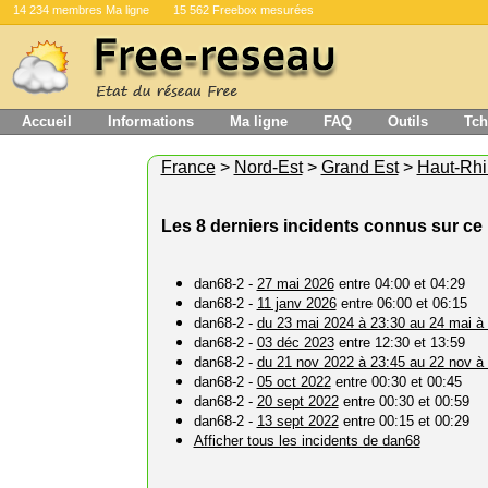
14 234 membres Ma ligne
15 562 Freebox mesurées
Accueil
Informations
Ma ligne
FAQ
Outils
Tch
France
>
Nord-Est
>
Grand Est
>
Haut-Rhi
Les 8 derniers incidents connus sur ce 
dan68-2 -
27 mai 2026
entre 04:00 et 04:29
dan68-2 -
11 janv 2026
entre 06:00 et 06:15
dan68-2 -
du 23 mai 2024 à 23:30 au 24 mai à
dan68-2 -
03 déc 2023
entre 12:30 et 13:59
dan68-2 -
du 21 nov 2022 à 23:45 au 22 nov à
dan68-2 -
05 oct 2022
entre 00:30 et 00:45
dan68-2 -
20 sept 2022
entre 00:30 et 00:59
dan68-2 -
13 sept 2022
entre 00:15 et 00:29
Afficher tous les incidents de dan68