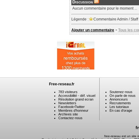
Discussion
Aucun commentaire pour le moment ...
Légende :
Commentaire Admin / Staff
-
Ajouter un commentaire
Tous les c
Free-reseau.fr
783 visiteurs
Soutenez-nous
Accessibilité - déf. visuel
On parle de nous
Résolution grand ecran
Annonceurs
Newsletters
Recrutements
Facebook
•
Twitter
Les tutoriaux
Membres d'honneur
En cas d'orage
Archives site
Contactez-nous
f
free-reseau est un site