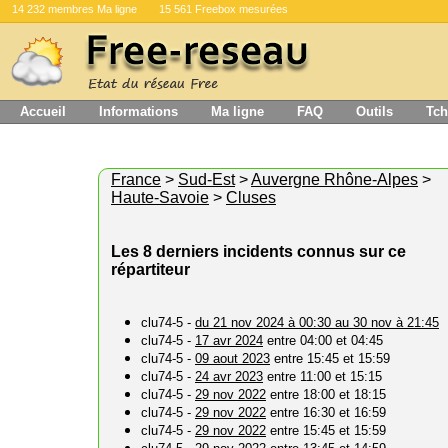
14 232 membres Ma ligne
15 561 Freebox mesurées
Accueil
Informations
Ma ligne
FAQ
Outils
Tch
France
>
Sud-Est
>
Auvergne Rhône-Alpes
>
Haute-Savoie
>
Cluses
Les 8 derniers incidents connus sur ce
répartiteur
clu74-5 -
du 21 nov 2024 à 00:30 au 30 nov à 21:45
clu74-5 -
17 avr 2024
entre 04:00 et 04:45
clu74-5 -
09 aout 2023
entre 15:45 et 15:59
clu74-5 -
24 avr 2023
entre 11:00 et 15:15
clu74-5 -
29 nov 2022
entre 18:00 et 18:15
clu74-5 -
29 nov 2022
entre 16:30 et 16:59
clu74-5 -
29 nov 2022
entre 15:45 et 15:59