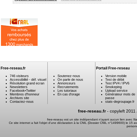
Free-reseau.fr
Portail Free-reseau
746 visiteurs
Soutenez-nous
Version mobile
Accessibilité - déf. visuel
On parle de nous
Test de débit
Résolution grand ecran
Annonceurs
Test IPV4 / IPV6
Newsletters
Recrutements
Smokeping
Facebook
•
Twitter
Les tutoriaux
Upload service
Membres d'honneur
En cas d'orage
Générateur mots de
Archives site
passe
Contactez-nous
stats-degroupage.fr
free-reseau.fr
- copyleft 2011
free-reseau est un site indépendant n'ayant aucun lien avec I
Ce site internet a fait l'objet d'une déclaration à la CNIL (Dossier CNIL n°1499600) le 15 a
person