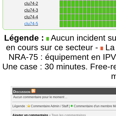
1
1
1
1
1
1
1
1
1
1
1
1
1
1
clu74-2
1
1
1
1
1
1
1
1
1
1
1
1
1
1
clu74-3
1
1
1
1
1
1
1
1
1
1
1
1
1
1
clu74-4
1
1
1
1
1
1
1
1
1
1
1
1
1
1
clu74-5
Légende :
Aucun incident su
en cours sur ce secteur -
La 
NRA-75 : équipement en IPV
Une case : 30 minutes. Free-r
m
Discussion
Aucun commentaire pour le moment ...
Légende :
Commentaire Admin / Staff |
Commentaire d'un membre Ma
-
Ajouter un commentaire
Tous les commentaires