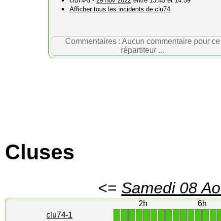
clu74-5 -
29 nov 2022
entre 13:45 et 14:59
Afficher tous les incidents de clu74
Commentaires : Aucun commentaire pour ce
répartiteur ...
Cluses
<=
Samedi 08 Ao
2h
6h
1
1
1
1
1
1
1
1
1
1
1
1
1
1
clu74-1