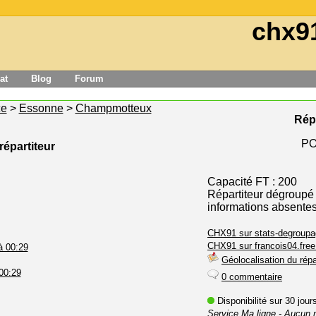
chx9
at
Blog
Forum
ce
>
Essonne
>
Champmotteux
Rép
PO
répartiteur
Capacité FT : 200
Répartiteur dégroupé
informations absente
CHX91 sur stats-degroupa
CHX91 sur francois04.free.
à 00:29
Géolocalisation du répa
 00:29
0 commentaire
Disponibilité sur 30 jou
Service Ma ligne
- Aucun 