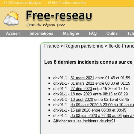
14 233 membres Ma ligne
15 562 Freebox mesurées
Accueil
Informations
Ma ligne
FAQ
Outils
Tch
France
>
Région parisienne
>
Ile-de-Fran
Les 8 derniers incidents connus sur ce 
chx91-1 -
31 mars 2021
entre 01:45 et 01:59
chx91-1 -
31 mars 2021
entre 00:30 et 01:15
chx91-1 -
27 déc 2020
entre 15:30 et 17:15
chx91-1 -
18 nov 2020
entre 08:15 et 08:29
chx91-1 -
10 aout 2020
entre 02:15 et 02:45
chx91-1 -
du 09 aout 2020 à 23:00 au 10 aout 
chx91-1 -
15 juil 2020
entre 08:30 et 08:45
chx91-1 -
du 03 juin 2020 à 22:30 au 04 juin à
Afficher tous les incidents de chx91