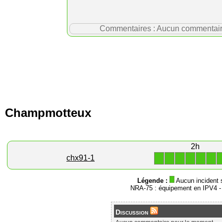
Commentaires : Aucun commentaire p
Champmotteux
2h
1
1
1
1
1
1
chx91-1
Légende :
Aucun incident 
NRA-75 : équipement en IPV4 
Discussion