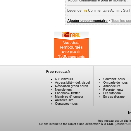
Aucun commentaire pour le moment ...
Légende :
Commentaire Admin / Staff
-
Ajouter un commentaire
Tous les c
Free-reseau.fr
698 visiteurs
Soutenez-nous
Accessibilité - déf. visuel
On parle de nous
Résolution grand ecran
Annonceurs
Newsletters
Recrutements
Facebook
•
Twitter
Les tutoriaux
Membres d'honneur
En cas d'orage
Archives site
Contactez-nous
f
free-reseau est un site
Ce site internet a fait l'objet d'une déclaration à la CNIL (Dossier