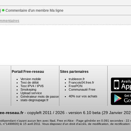
 |
Commentaire d'un membre Ma ligne
ommentaires
Portail Free-reseau
Sites partenaires
Version mobile
trubleeon.fr
Test de débit
Francois04.free.fr
Test IPV4 / IPV6
FreePON
Smokeping
Communauté Free
Upload service
40% sur vos achats
Générateur mots de passe
stats-degroupage.fr
ree-reseau.fr
- copyleft 2011 / 2026 -
version 6.10 beta (29 Janvier 202
 indépendant n'ayant aucun lien avec Iliad, Free et Alice - Page générée en 0.091 secondes - 2
 CNIL n°1499600) le 15 avril 2011. Vous disposez d'un droit d'accès, de modification, de rectifica