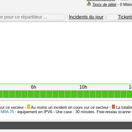
Tests de débit
- 0 Mbit
our ce répartiteur ...
Incidents du jour
Ticket
6h
10h
1
1
1
1
1
1
1
1
1
1
1
1
1
1
1
1
1
1
1
1
1
1
1
sur ce secteur -
Au moins un incident en cours sur ce secteur -
La totalit
-
NRA-75
: équipement en IPV6 - Une case : 30 minutes. Free-reseau scanne l