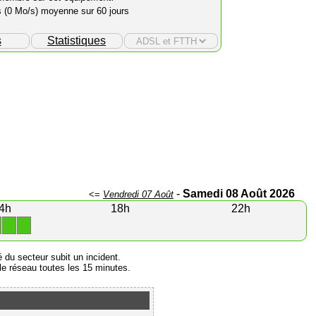
s (0 Mo/s) moyenne sur 60 jours
s
Statistiques
-
Samedi 08 Août 2026
<=
Vendredi 07 Août
4h
18h
22h
1
1
é du secteur subit un incident.
e réseau toutes les 15 minutes.