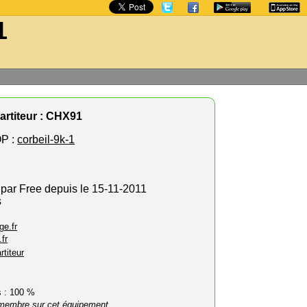
1
artiteur : CHX91
P :
corbeil-9k-1
 par Free depuis le 15-11-2011
s
ge.fr
fr
rtiteur
rs : 100 %
membre sur cet équipement.