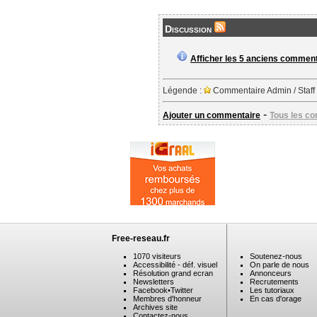
Discussion
Afficher les 5 anciens commen
Légende :
Commentaire Admin / Staff
-
Ajouter un commentaire
Tous les c
Free-reseau.fr
1070 visiteurs
Soutenez-nous
Accessibilité - déf. visuel
On parle de nous
Résolution grand ecran
Annonceurs
Newsletters
Recrutements
Facebook
•
Twitter
Les tutoriaux
Membres d'honneur
En cas d'orage
Archives site
Contactez-nous