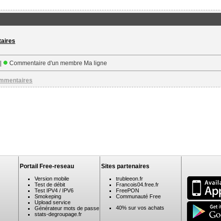
taires
 |
Commentaire d'un membre Ma ligne
ommentaires
Portail Free-reseau
Sites partenaires
Version mobile
trubleeon.fr
Test de débit
Francois04.free.fr
Test IPV4 / IPV6
FreePON
Smokeping
Communauté Free
Upload service
40% sur vos achats
Générateur mots de passe
stats-degroupage.fr