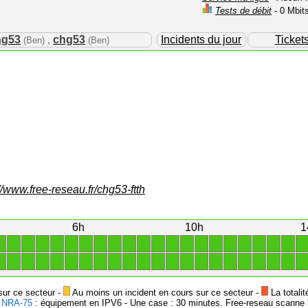
Tests de débit
- 0 Mbit
hg53
,
chg53
Incidents du jour
Ticket
(Ben)
(Ben)
//www.free-reseau.fr/chg53-ftth
6h
10h
1
1
1
1
1
1
1
1
1
1
1
1
1
1
1
1
1
1
1
1
1
1
1
1
1
1
1
1
1
1
1
1
1
1
1
1
1
1
1
1
1
1
1
1
1
sur ce secteur -
Au moins un incident en cours sur ce secteur -
La totalit
-
NRA-75
: équipement en IPV6 - Une case : 30 minutes. Free-reseau scanne l