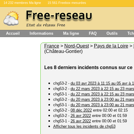
14 232 membres Ma ligne
15 561 Freebox mesurées
Accueil
Informations
Ma ligne
FAQ
Outils
Tch
France
>
Nord-Ouest
>
Pays de la Loire
>
(Château-Gontier)
Les 8 derniers incidents connus sur ce 
chg53-2 -
du 03 avr 2023 à 11:15 au 05 avr à 
chg53-2 -
du 22 mars 2023 à 22:15 au 23 mars
chg53-1 -
du 22 mars 2023 à 22:15 au 23 mars
chg53-2 -
du 20 mars 2023 à 23:00 au 21 mars
chg53-1 -
du 20 mars 2023 à 23:00 au 21 mars
chg53-2 -
08 déc 2022
entre 02:00 et 02:15
chg53-2 -
26 avr 2022
entre 00:00 et 01:59
chg53-1 -
26 avr 2022
entre 00:00 et 01:59
Afficher tous les incidents de chg53