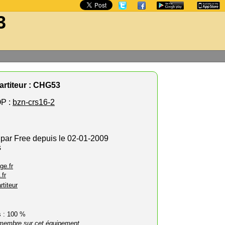
3
rtiteur : CHG53
P :
bzn-crs16-2
 par Free depuis le 02-01-2009
s
ge.fr
.fr
rtiteur
rs : 100 %
membre sur cet équipement.