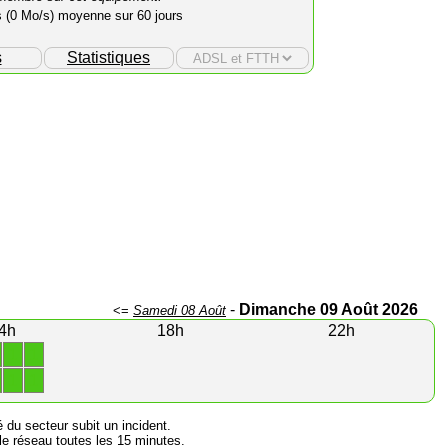
s (0 Mo/s) moyenne sur 60 jours
s
Statistiques
-
Dimanche 09 Août 2026
<=
Samedi 08 Août
4h
18h
22h
1
1
1
1
é du secteur subit un incident.
e réseau toutes les 15 minutes.