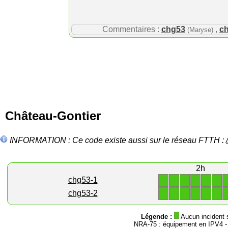
Commentaires :
chg53
,
c
(Maryse)
Château-Gontier
INFORMATION : Ce code existe aussi sur le réseau FTTH :
2h
1
1
1
1
1
1
chg53-1
1
1
1
1
1
1
chg53-2
Légende :
Aucun incident 
NRA-75 : équipement en IPV4 