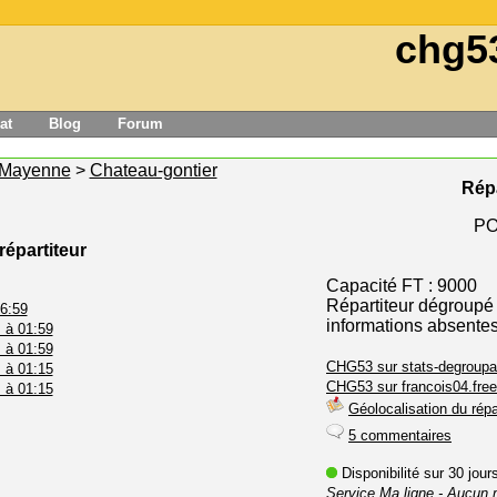
chg5
at
Blog
Forum
Mayenne
>
Chateau-gontier
Répa
PO
répartiteur
Capacité FT : 9000
Répartiteur dégroupé
16:59
informations absente
 à 01:59
 à 01:59
CHG53 sur stats-degroupa
 à 01:15
CHG53 sur francois04.free
 à 01:15
Géolocalisation du répa
5 commentaires
Disponibilité sur 30 jou
Service Ma ligne
- Aucun 