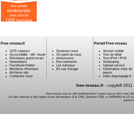
Free-reseau.fr
Portail Free-reseau
1075 visiteurs
Soutenez-nous
Version mobile
Accessibilité - déf. visuel
On parle de nous
Test de débit
Résolution grand ecran
Annonceurs
Test IPV4 / IPV6
Newsletters
Recrutements
Smokeping
Facebook
•
Twitter
Les tutoriaux
Upload service
Membres d'honneur
En cas d'orage
Générateur mots de
Archives site
passe
Contactez-nous
stats-degroupage.fr
free-reseau.fr
- copyleft 2011
free-reseau est un site indépendant n'ayant aucun lien avec I
Ce site internet a fait l'objet d'une déclaration à la CNIL (Dossier CNIL n°1499600) le 15 a
person