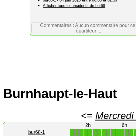
bur68-1 -
04 juin 2020
entre 00:00 et 02:59
Afficher tous les incidents de bur68
Commentaires : Aucun commentaire pour ce
répartiteur ...
Burnhaupt-le-Haut
<=
Mercredi
2h
6h
1
1
1
1
1
1
1
1
1
1
1
1
1
1
bur68-1