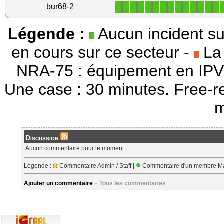
1
1
1
1
1
1
1
1
1
1
1
1
1
1
bur68-2
Légende :
Aucun incident su
en cours sur ce secteur -
La 
NRA-75 : équipement en IPV
Une case : 30 minutes. Free-r
m
Discussion
Aucun commentaire pour le moment ...
Légende :
Commentaire Admin / Staff |
Commentaire d'un membre Ma
-
Ajouter un commentaire
Tous les commentaires