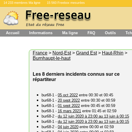
14 233 membres Ma ligne
15 560 Freebox mesurées
Accueil
Informations
Ma ligne
FAQ
Outils
Tch
France
>
Nord-Est
>
Grand Est
>
Haut-Rhin
>
Burnhaupt-le-haut
Les 8 derniers incidents connus sur ce
répartiteur
bur68-1 -
05 oct 2022
entre 00:30 et 00:45
bur68-1 -
20 sept 2022
entre 00:30 et 00:59
bur68-1 -
01 sept 2022
entre 00:45 et 00:59
bur68-1 -
16 mars 2021
entre 01:45 et 02:59
bur68-2 -
du 12 juin 2020 à 23:00 au 13 juin à 00:15
bur68-1 -
du 12 juin 2020 à 23:00 au 13 juin à 00:15
bur68-2 -
04 juin 2020
entre 00:00 et 02:59