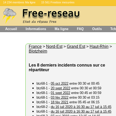
14 234 membres Ma ligne
15 561 Freebox mesurées
Accueil
Informations
Ma ligne
FAQ
Outils
Tch
France
>
Nord-Est
>
Grand Est
>
Haut-Rhin
>
Blotzheim
Les 8 derniers incidents connus sur ce
répartiteur
btz68-1 -
05 oct 2022
entre 00:30 et 00:45
btz68-1 -
20 sept 2022
entre 00:30 et 00:59
btz68-1 -
01 sept 2022
entre 00:45 et 00:59
btz68-1 -
03 fév 2022
entre 00:30 et 03:15
btz68-1 -
18 fév 2021
entre 05:45 et 06:15
btz68-2 -
du 16 juil 2020 à 16:30 au 17 juil à 15:45
btz68-1 -
du 16 juil 2020 à 16:30 au 17 juil à 15:45