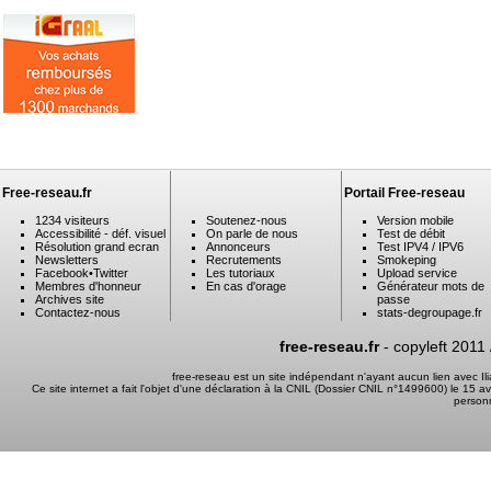
Free-reseau.fr
Portail Free-reseau
1234 visiteurs
Soutenez-nous
Version mobile
Accessibilité - déf. visuel
On parle de nous
Test de débit
Résolution grand ecran
Annonceurs
Test IPV4 / IPV6
Newsletters
Recrutements
Smokeping
Facebook
•
Twitter
Les tutoriaux
Upload service
Membres d'honneur
En cas d'orage
Générateur mots de
Archives site
passe
Contactez-nous
stats-degroupage.fr
free-reseau.fr
- copyleft 2011
free-reseau est un site indépendant n'ayant aucun lien avec I
Ce site internet a fait l'objet d'une déclaration à la CNIL (Dossier CNIL n°1499600) le 15 a
person