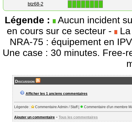
1
1
1
1
1
1
1
1
btz68-2
Légende :
Aucun incident su
en cours sur ce secteur -
La 
NRA-75 : équipement en IPV
Une case : 30 minutes. Free-r
m
Discussion
Afficher les 1 anciens commentaires
Légende :
Commentaire Admin / Staff |
Commentaire d'un membre Ma
-
Ajouter un commentaire
Tous les commentaires