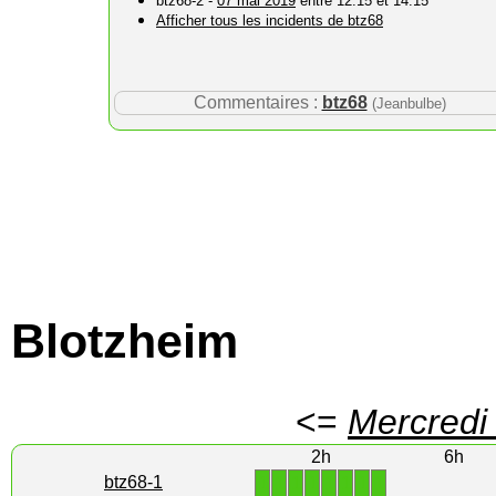
btz68-2 -
07 mai 2019
entre 12:15 et 14:15
Afficher tous les incidents de btz68
Commentaires :
btz68
(Jeanbulbe)
Blotzheim
<=
Mercredi
2h
6h
1
1
1
1
1
1
1
1
btz68-1