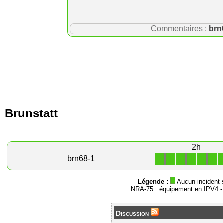
Commentaires :
brn
Brunstatt
2h
1
1
1
1
1
1
brn68-1
Légende :
Aucun incident 
NRA-75 : équipement en IPV4 
Discussion