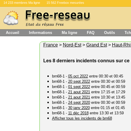
14 233 membres Ma ligne
15 562 Freebox mesurées
Accueil
Informations
Ma ligne
FAQ
Outils
Tch
France
>
Nord-Est
>
Grand Est
>
Haut-Rhi
Les 8 derniers incidents connus sur ce 
brn68-1 -
05 oct 2022
entre 00:30 et 00:45
brn68-1 -
20 sept 2022
entre 00:30 et 00:59
brn68-1 -
01 sept 2022
entre 00:45 et 00:59
brn68-1 -
21 aout 2021
entre 17:15 et 17:29
brn68-1 -
21 aout 2021
entre 10:30 et 13:45
brn68-1 -
24 sept 2020
entre 00:30 et 00:59
brn68-1 -
30 janv 2020
entre 01:15 et 01:45
brn68-1 -
11 déc 2018
entre 13:30 et 13:59
Afficher tous les incidents de brn68