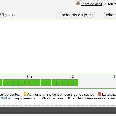
Tests de débit
- 0 Mbit
68
Incidents du jour
Ticket
(Grizli)
6h
10h
1
1
1
1
1
1
1
1
1
1
1
1
1
1
1
1
sur ce secteur -
Au moins un incident en cours sur ce secteur -
La totalit
-
NRA-75
: équipement en IPV6 - Une case : 30 minutes. Free-reseau scanne l