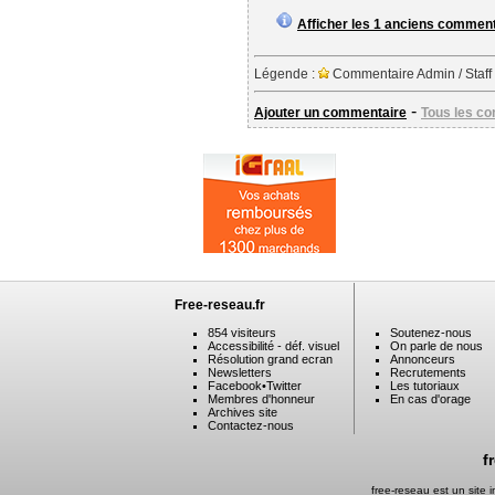
Afficher les 1 anciens commen
Légende :
Commentaire Admin / Staff
-
Ajouter un commentaire
Tous les c
Free-reseau.fr
854 visiteurs
Soutenez-nous
Accessibilité - déf. visuel
On parle de nous
Résolution grand ecran
Annonceurs
Newsletters
Recrutements
Facebook
•
Twitter
Les tutoriaux
Membres d'honneur
En cas d'orage
Archives site
Contactez-nous
f
free-reseau est un site