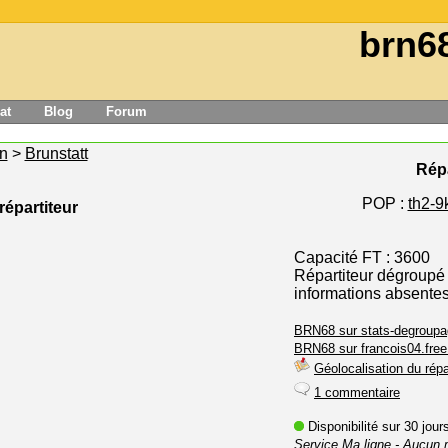
brn6
at
Blog
Forum
n
>
Brunstatt
Répa
POP :
th2-9k
répartiteur
Capacité FT : 3600
Répartiteur dégroupé
informations absente
BRN68 sur stats-degroupa
BRN68 sur francois04.free.
Géolocalisation du répa
1 commentaire
Disponibilité sur 30 jou
Service Ma ligne
- Aucun 