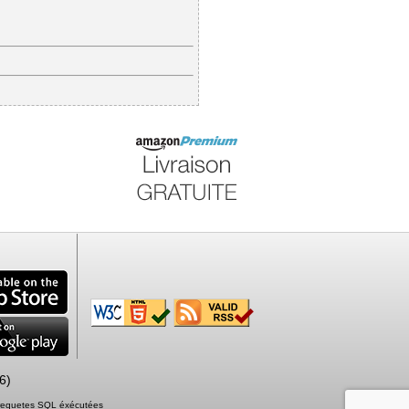
6)
2 requetes SQL éxécutées