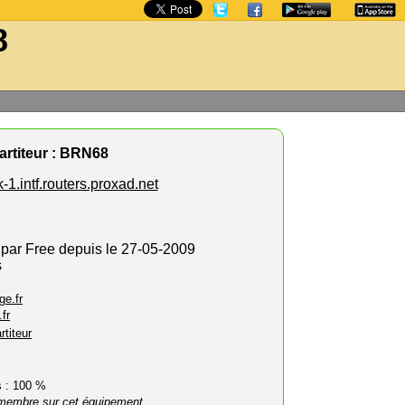
8
rtiteur : BRN68
-1.intf.routers.proxad.net
 par Free depuis le 27-05-2009
s
ge.fr
fr
rtiteur
rs : 100 %
membre sur cet équipement.