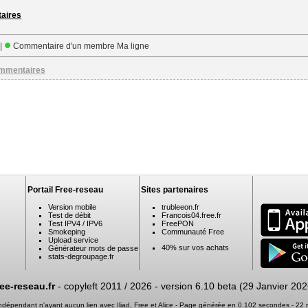
taires
 |
Commentaire d'un membre Ma ligne
ommentaires
Portail Free-reseau
Sites partenaires
Version mobile
trubleeon.fr
Test de débit
Francois04.free.fr
Test IPV4 / IPV6
FreePON
Smokeping
Communauté Free
Upload service
40% sur vos achats
Générateur mots de passe
stats-degroupage.fr
ree-reseau.fr
- copyleft 2011 / 2026 -
version 6.10 beta (29 Janvier 202
 indépendant n'ayant aucun lien avec Iliad, Free et Alice - Page générée en 0.102 secondes - 2