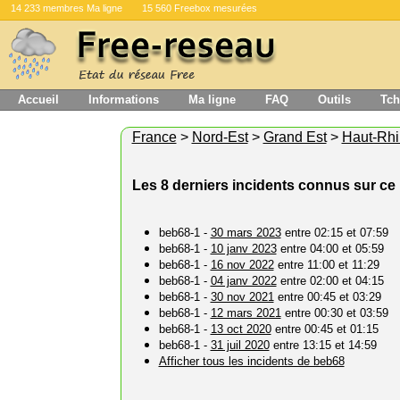
14 233 membres Ma ligne
15 560 Freebox mesurées
Accueil
Informations
Ma ligne
FAQ
Outils
Tch
France
>
Nord-Est
>
Grand Est
>
Haut-Rhi
Les 8 derniers incidents connus sur ce 
beb68-1 -
30 mars 2023
entre 02:15 et 07:59
beb68-1 -
10 janv 2023
entre 04:00 et 05:59
beb68-1 -
16 nov 2022
entre 11:00 et 11:29
beb68-1 -
04 janv 2022
entre 02:00 et 04:15
beb68-1 -
30 nov 2021
entre 00:45 et 03:29
beb68-1 -
12 mars 2021
entre 00:30 et 03:59
beb68-1 -
13 oct 2020
entre 00:45 et 01:15
beb68-1 -
31 juil 2020
entre 13:15 et 14:59
Afficher tous les incidents de beb68