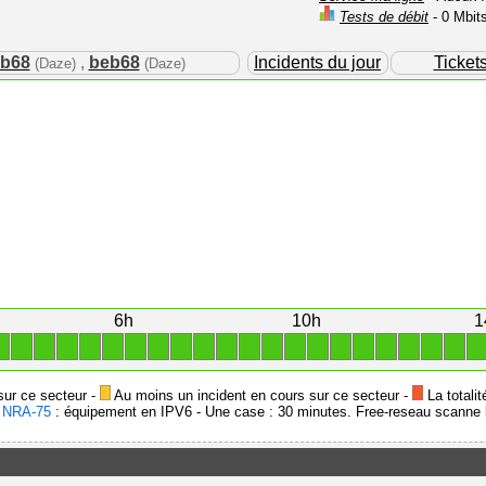
Tests de débit
- 0 Mbit
b68
,
beb68
Incidents du jour
Ticket
(Daze)
(Daze)
6h
10h
1
1
1
1
1
1
1
1
1
1
1
1
1
1
1
1
1
1
1
1
1
1
1
sur ce secteur -
Au moins un incident en cours sur ce secteur -
La totalit
-
NRA-75
: équipement en IPV6 - Une case : 30 minutes. Free-reseau scanne l