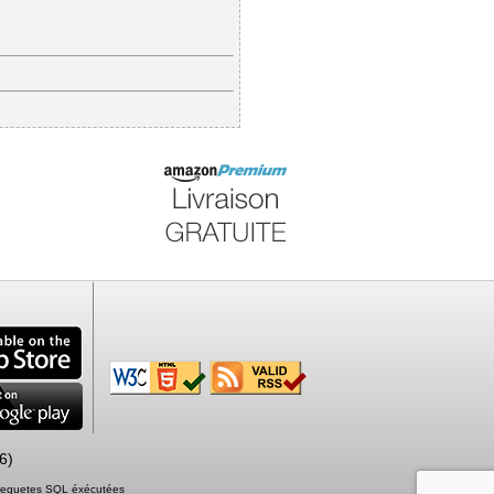
6)
2 requetes SQL éxécutées