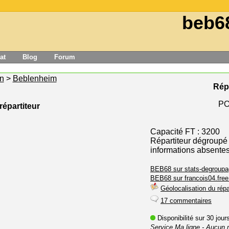
beb6
at
Blog
Forum
n
>
Beblenheim
Rép
PO
répartiteur
Capacité FT : 3200
Répartiteur dégroupé
informations absente
BEB68 sur stats-degroupa
BEB68 sur francois04.free.
Géolocalisation du répa
17 commentaires
Disponibilité sur 30 jou
Service Ma ligne
- Aucun 