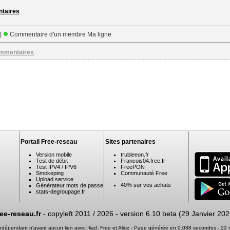
ntaires
 |
Commentaire d'un membre Ma ligne
ommentaires
Portail Free-reseau
Sites partenaires
Version mobile
trubleeon.fr
Test de débit
Francois04.free.fr
Test IPV4 / IPV6
FreePON
Smokeping
Communauté Free
Upload service
40% sur vos achats
Générateur mots de passe
stats-degroupage.fr
ree-reseau.fr
- copyleft 2011 / 2026 -
version 6.10 beta (29 Janvier 202
 indépendant n'ayant aucun lien avec Iliad, Free et Alice - Page générée en 0.088 secondes - 2