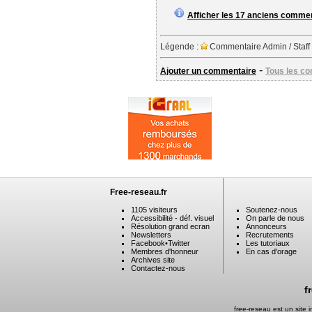
Afficher les 17 anciens comme
Légende :
Commentaire Admin / Staff
-
Ajouter un commentaire
Tous les c
Free-reseau.fr
1105 visiteurs
Soutenez-nous
Accessibilité - déf. visuel
On parle de nous
Résolution grand ecran
Annonceurs
Newsletters
Recrutements
Facebook
•
Twitter
Les tutoriaux
Membres d'honneur
En cas d'orage
Archives site
Contactez-nous
f
free-reseau est un site