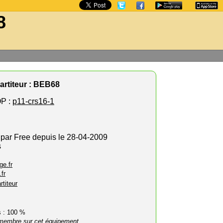
8
artiteur : BEB68
P :
p11-crs16-1
 par Free depuis le 28-04-2009
s
ge.fr
fr
rtiteur
rs : 100 %
membre sur cet équipement.