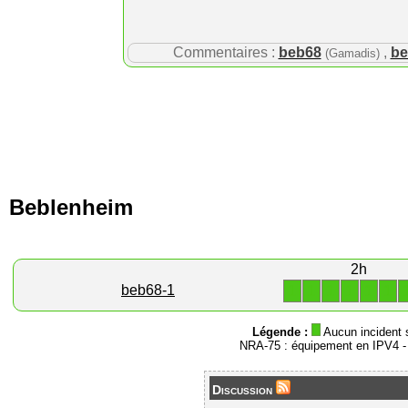
Commentaires :
beb68
,
be
(Gamadis)
Beblenheim
2h
1
1
1
1
1
1
beb68-1
Légende :
Aucun incident 
NRA-75 : équipement en IPV4 
Discussion