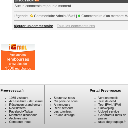
Discussion
Aucun commentaire pour le moment ...
Légende :
Commentaire Admin / Staff |
Commentaire d'un membre Ma
-
Ajouter un commentaire
Tous les commentaires
Free-reseau.fr
Portail Free-reseau
1035 visiteurs
Soutenez-nous
Version mobile
Accessibilité - déf. visuel
On parle de nous
Test de débit
Résolution grand ecran
Annonceurs
Test IPV4 / IPV6
Newsletters
Recrutements
Smokeping
Facebook
•
Twitter
Les tutoriaux
Upload service
Membres d'honneur
En cas d'orage
Générateur mots de
Archives site
passe
Contactez-nous
stats-degroupage.fr