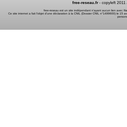
free-reseau.fr
- copyleft 2011
free-reseau est un site indépendant n'ayant aucun lien avec I
Ce site internet a fait l'objet d'une déclaration à la CNIL (Dossier CNIL n°1499600) le 15 a
person