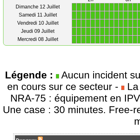
1
1
1
1
1
1
1
1
1
1
1
1
1
1
Dimanche 12 Juillet
1
1
1
1
1
1
1
1
1
1
1
1
1
1
Samedi 11 Juillet
1
1
1
1
1
1
1
1
1
1
1
1
1
1
Vendredi 10 Juillet
1
1
1
1
1
1
1
1
1
1
1
1
1
1
Jeudi 09 Juillet
1
1
1
1
1
1
1
1
1
1
1
1
1
1
Mercredi 08 Juillet
Légende :
Aucun incident su
en cours sur ce secteur -
La 
NRA-75 : équipement en IPV
Une case : 30 minutes. Free-r
m