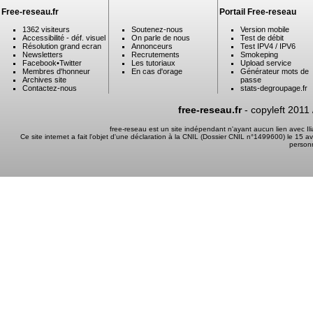
Free-reseau.fr
Portail Free-reseau
1362 visiteurs
Soutenez-nous
Version mobile
Accessibilité - déf. visuel
On parle de nous
Test de débit
Résolution grand ecran
Annonceurs
Test IPV4 / IPV6
Newsletters
Recrutements
Smokeping
Facebook
•
Twitter
Les tutoriaux
Upload service
Membres d'honneur
En cas d'orage
Générateur mots de
Archives site
passe
Contactez-nous
stats-degroupage.fr
free-reseau.fr
- copyleft 2011
free-reseau est un site indépendant n'ayant aucun lien avec I
Ce site internet a fait l'objet d'une déclaration à la CNIL (Dossier CNIL n°1499600) le 15 a
person