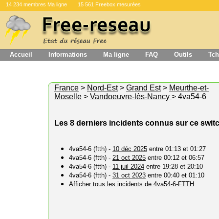
14 234 membres Ma ligne
15 561 Freebox mesurées
Accueil
Informations
Ma ligne
FAQ
Outils
Tch
France
>
Nord-Est
>
Grand Est
>
Meurthe-et-
Moselle
>
Vandoeuvre-lès-Nancy
> 4va54-6
Les 8 derniers incidents connus sur ce swit
4va54-6 (ftth) -
10 déc 2025
entre 01:13 et 01:27
4va54-6 (ftth) -
21 oct 2025
entre 00:12 et 06:57
4va54-6 (ftth) -
11 juil 2024
entre 19:28 et 20:10
4va54-6 (ftth) -
31 oct 2023
entre 00:40 et 01:10
Afficher tous les incidents de 4va54-6-FTTH