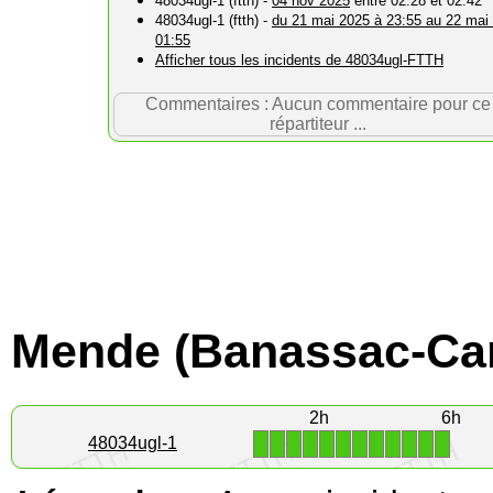
48034ugl-1 (ftth) -
04 nov 2025
entre 02:28 et 02:42
48034ugl-1 (ftth) -
du 21 mai 2025 à 23:55 au 22 mai
01:55
Afficher tous les incidents de 48034ugl-FTTH
Commentaires : Aucun commentaire pour ce
répartiteur ...
Mende (Banassac-Can
2h
6h
1
1
1
1
1
1
1
1
1
1
1
1
48034ugl-1