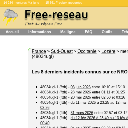
14 234 membres Ma ligne
15 561 Freebox mesurées
Accueil
Informations
Ma ligne
FAQ
Outils
Tch
France
>
Sud-Ouest
>
Occitanie
>
Lozère
> me
(48034ugl)
Les 8 derniers incidents connus sur ce NRO
48034ugl-1 (ftth) -
03 juin 2026
entre 10:10 et 15:10
48034ugl-1 (ftth) -
28 mai 2026
entre 01:11 et 01:25
48034ugl-1 (ftth) -
20 mai 2026
entre 02:58 et 03:26
48034ugl-1 (ftth) -
du 11 mai 2026 à 23:25 au 12 mai 
02:26
48034ugl-1 (ftth) -
31 mars 2026
entre 02:57 et 03:12
48034ugl-1 (ftth) -
du 12 fév 2026 à 23:40 au 13 fév 
00:40