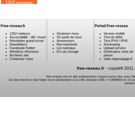
Free-reseau.fr
Portail Free-reseau
1352 visiteurs
Soutenez-nous
Version mobile
Accessibilité - déf. visuel
On parle de nous
Test de débit
Résolution grand ecran
Annonceurs
Test IPV4 / IPV6
Newsletters
Recrutements
Smokeping
Facebook
•
Twitter
Les tutoriaux
Upload service
Membres d'honneur
En cas d'orage
Générateur mots de
Archives site
passe
Contactez-nous
stats-degroupage.fr
free-reseau.fr
- copyleft 2011
free-reseau est un site indépendant n'ayant aucun lien avec I
Ce site internet a fait l'objet d'une déclaration à la CNIL (Dossier CNIL n°1499600) le 15 a
person