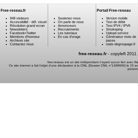
Free-reseau.fr
Portail Free-reseau
948 visiteurs
Soutenez-nous
Version mobile
Accessibilité - déf. visuel
On parle de nous
Test de débit
Résolution grand ecran
Annonceurs
Test IPV4 / IPV6
Newsletters
Recrutements
Smokeping
Facebook
•
Twitter
Les tutoriaux
Upload service
Membres d'honneur
En cas d'orage
Générateur mots de
Archives site
passe
Contactez-nous
stats-degroupage.fr
free-reseau.fr
- copyleft 2011
free-reseau est un site indépendant n'ayant aucun lien avec I
Ce site internet a fait l'objet d'une déclaration à la CNIL (Dossier CNIL n°1499600) le 15 a
person