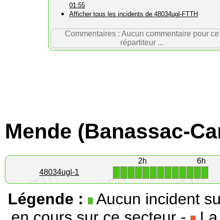
01:55
Afficher tous les incidents de 48034ugl-FTTH
Commentaires : Aucun commentaire pour ce
répartiteur ...
Mende (Banassac-Can
2h
6h
1
1
1
1
1
1
1
1
1
1
1
1
1
48034ugl-1
Légende :
Aucun incident su
en cours sur ce secteur -
La 