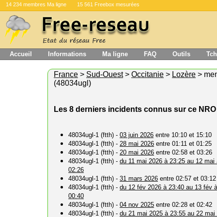
14 234 membres Ma ligne
15 561 Freebox mesurées
Accueil
Informations
Ma ligne
FAQ
Outils
Tch
France
>
Sud-Ouest
>
Occitanie
>
Lozère
> me
(48034ugl)
Les 8 derniers incidents connus sur ce NRO
48034ugl-1 (ftth) -
03 juin 2026
entre 10:10 et 15:10
48034ugl-1 (ftth) -
28 mai 2026
entre 01:11 et 01:25
48034ugl-1 (ftth) -
20 mai 2026
entre 02:58 et 03:26
48034ugl-1 (ftth) -
du 11 mai 2026 à 23:25 au 12 mai 
02:26
48034ugl-1 (ftth) -
31 mars 2026
entre 02:57 et 03:12
48034ugl-1 (ftth) -
du 12 fév 2026 à 23:40 au 13 fév 
00:40
48034ugl-1 (ftth) -
04 nov 2025
entre 02:28 et 02:42
48034ugl-1 (ftth) -
du 21 mai 2025 à 23:55 au 22 mai