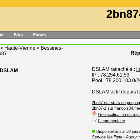
2bn87
at
Blog
Forum
>
Haute-Vienne
>
Bessines-
Répa
n87-1
DSLAM rattaché à :
l
e DSLAM
IP : 78.254.61.53
Pool : 78.200.103.0/2
DSLAM actif depuis le
2bn87 sur stats-degroupag
2bn87-1 sur francois04.free
Géolocalisation du répa
0 commentaire
Disponibilité sur 30 jou
Service Ma ligne
- Aucun 