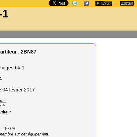
-1
rtiteur :
2BN87
imoges-6k-1
4
 04 février 2017
e.fr
.fr
rtiteur
rs : 100 %
membre sur cet équipement.