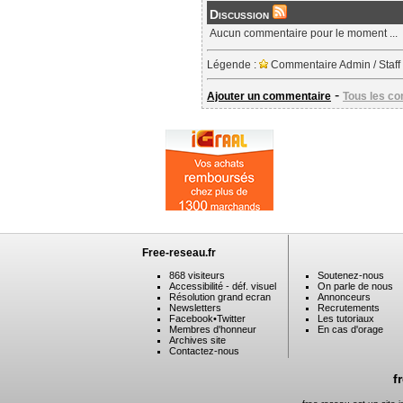
Discussion
Aucun commentaire pour le moment ...
Légende :
Commentaire Admin / Staff
-
Ajouter un commentaire
Tous les c
Free-reseau.fr
868 visiteurs
Soutenez-nous
Accessibilité - déf. visuel
On parle de nous
Résolution grand ecran
Annonceurs
Newsletters
Recrutements
Facebook
•
Twitter
Les tutoriaux
Membres d'honneur
En cas d'orage
Archives site
Contactez-nous
f