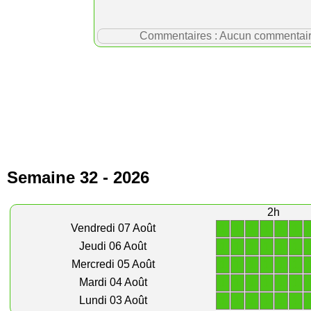
Commentaires : Aucun commentaire p
Semaine 32 - 2026
2h
1
1
1
1
1
1
Vendredi 07 Août
1
1
1
1
1
1
Jeudi 06 Août
1
1
1
1
1
1
Mercredi 05 Août
1
1
1
1
1
1
Mardi 04 Août
1
1
1
1
1
1
Lundi 03 Août