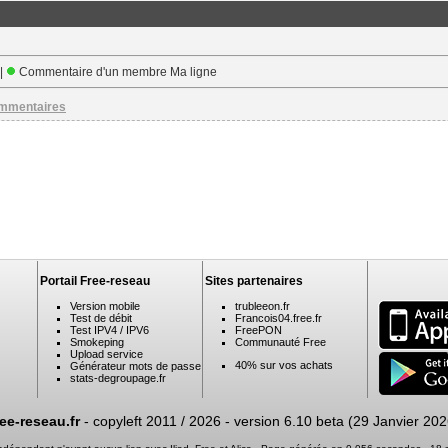
 |
Commentaire d'un membre Ma ligne
ommentaires
Portail Free-reseau
Sites partenaires
Version mobile
trubleeon.fr
Test de débit
Francois04.free.fr
Test IPV4 / IPV6
FreePON
Smokeping
Communauté Free
Upload service
40% sur vos achats
Générateur mots de passe
stats-degroupage.fr
ree-reseau.fr
- copyleft 2011 / 2026 -
version 6.10 beta (29 Janvier 202