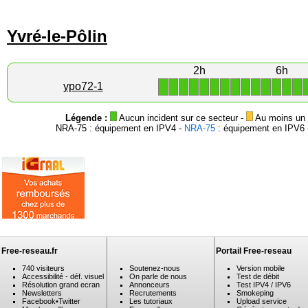
Yvré-le-Pôlin
2h
6h
1
1
1
1
1
1
1
1
1
1
1
1
1
1
ypo72-1
Légende :
Aucun incident sur ce secteur -
Au moins un i
NRA-75 : équipement en IPV4 -
NRA-75
: équipement en IPV6 -
Free-reseau.fr
Portail Free-reseau
740 visiteurs
Soutenez-nous
Version mobile
Accessibilité - déf. visuel
On parle de nous
Test de débit
Résolution grand ecran
Annonceurs
Test IPV4 / IPV6
Newsletters
Recrutements
Smokeping
Facebook
•
Twitter
Les tutoriaux
Upload service