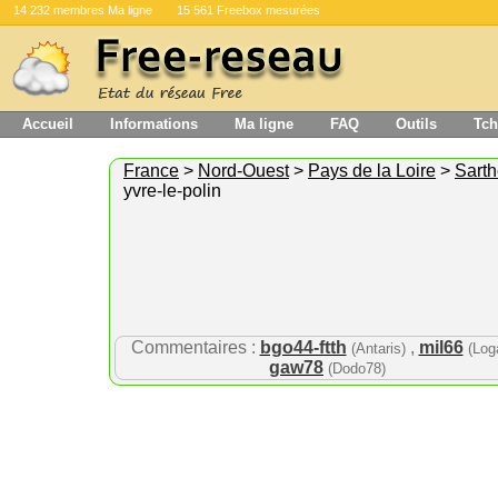
14 232 membres Ma ligne
15 561 Freebox mesurées
Accueil
Informations
Ma ligne
FAQ
Outils
Tch
France
>
Nord-Ouest
>
Pays de la Loire
>
Sart
yvre-le-polin
Commentaires :
bgo44-ftth
,
mil66
(Antaris)
(Log
gaw78
(Dodo78)