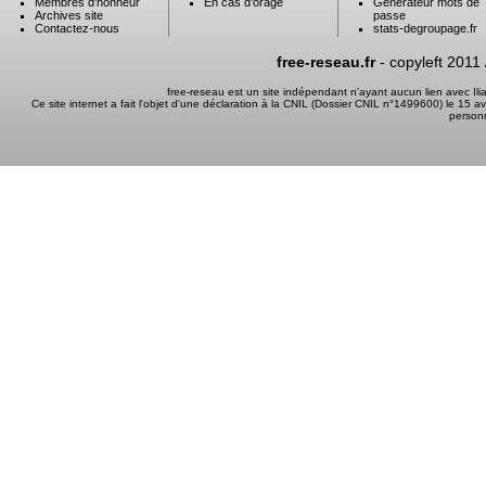
Membres d'honneur
En cas d'orage
Générateur mots de
Archives site
passe
Contactez-nous
stats-degroupage.fr
free-reseau.fr
- copyleft 2011
free-reseau est un site indépendant n'ayant aucun lien avec I
Ce site internet a fait l'objet d'une déclaration à la CNIL (Dossier CNIL n°1499600) le 15 a
person