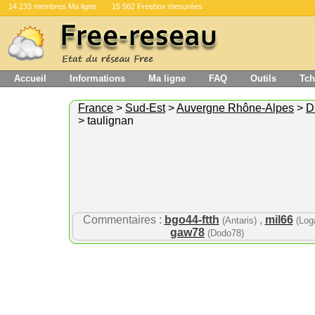
14 233 membres Ma ligne
15 562 Freebox mesurées
Accueil
Informations
Ma ligne
FAQ
Outils
Tch
France
>
Sud-Est
>
Auvergne Rhône-Alpes
>
D
> taulignan
Commentaires :
bgo44-ftth
,
mil66
(Antaris)
(Log
gaw78
(Dodo78)