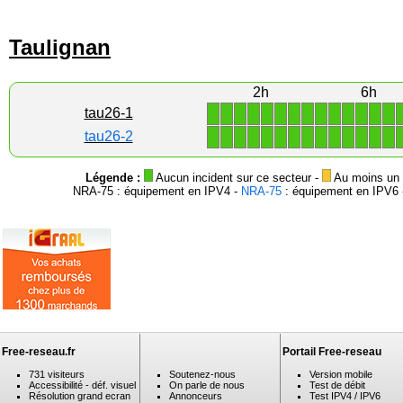
Taulignan
2h
6h
1
1
1
1
1
1
1
1
1
1
1
1
1
1
tau26-1
1
1
1
1
1
1
1
1
1
1
1
1
1
1
tau26-2
Légende :
Aucun incident sur ce secteur -
Au moins un i
NRA-75 : équipement en IPV4 -
NRA-75
: équipement en IPV6 -
Free-reseau.fr
Portail Free-reseau
731 visiteurs
Soutenez-nous
Version mobile
Accessibilité - déf. visuel
On parle de nous
Test de débit
Résolution grand ecran
Annonceurs
Test IPV4 / IPV6