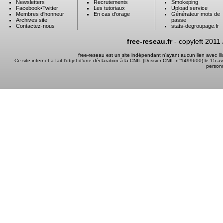
Newsletters
Recrutements
Smokeping
Facebook
•
Twitter
Les tutoriaux
Upload service
Membres d'honneur
En cas d'orage
Générateur mots de
Archives site
passe
Contactez-nous
stats-degroupage.fr
free-reseau.fr
- copyleft 2011
free-reseau est un site indépendant n'ayant aucun lien avec I
Ce site internet a fait l'objet d'une déclaration à la CNIL (Dossier CNIL n°1499600) le 15 a
person