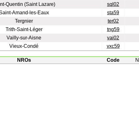
nt-Quentin (Saint Lazare)
sql02
Saint-Amand-les-Eaux
sta59
Tergnier
ter02
Trith-Saint-Léger
tng59
Vailly-sur-Aisne
vai02
Vieux-Condé
vxc59
NROs
Code
N