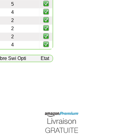
5
4
2
2
2
4
bre Swi Opti
Etat