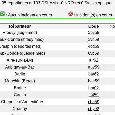
35 répartiteurs et 103 DSLAMs - 0 NROs et 0 Switch optiques
: Aucun incident en cours
: Incident(s) en cours
Répartiteur
Code
No
Prouvy (liege med)
3py59
eux-Condé (strady med)
3vc59
Crespin (deportes med)
4cd59
eux-Condé (guesde med)
6vc59
Aire-sur-la-Lys
air62
Aubigny-au-Bac
auy59
Barlin
bar62
Mouchin (Bercu)
bcu59
Braine
bra02
Cantin
cai59
 Chapelle-d'Armentières
cha59
Chauny
chy02