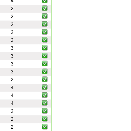
4
2
2
2
2
2
3
3
3
3
2
4
4
4
2
2
2