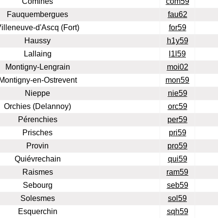
Comines
com59
Fauquembergues
fau62
illeneuve-d'Ascq (Fort)
for59
Haussy
h1y59
Lallaing
l1l59
Montigny-Lengrain
moi02
Montigny-en-Ostrevent
mon59
Nieppe
nie59
Orchies (Delannoy)
orc59
Pérenchies
per59
Prisches
pri59
Provin
pro59
Quiévrechain
qui59
Raismes
ram59
Sebourg
seb59
Solesmes
sol59
Esquerchin
sqh59