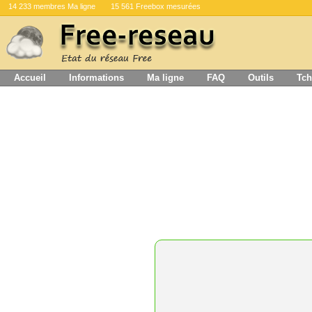
14 233 membres Ma ligne
15 561 Freebox mesurées
Accueil
Informations
Ma ligne
FAQ
Outils
Tch