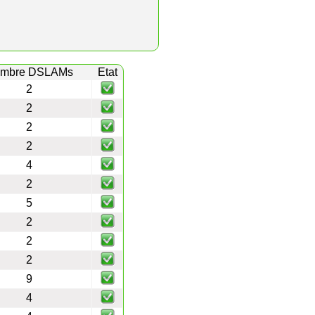
mbre DSLAMs
Etat
2
2
2
2
4
2
5
2
2
2
9
4