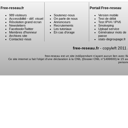
Free-reseau.fr
Portail Free-reseau
989 visiteurs
Soutenez-nous
Version mobile
Accessibilité - déf. visuel
On parle de nous
Test de débit
Résolution grand ecran
Annonceurs
Test IPV4 / IPV6
Newsletters
Recrutements
Smokeping
Facebook
•
Twitter
Les tutoriaux
Upload service
Membres d'honneur
En cas d'orage
Générateur mots de
Archives site
passe
Contactez-nous
stats-degroupage.fr
free-reseau.fr
- copyleft 2011
free-reseau est un site indépendant n'ayant aucun lien avec I
Ce site internet a fait l'objet d'une déclaration à la CNIL (Dossier CNIL n°1499600) le 15 a
person