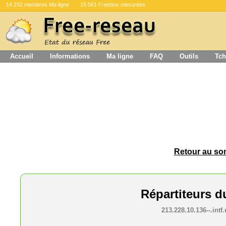
14 232 membres Ma ligne
15 561 Freebox mesurées
Accueil
Informations
Ma ligne
FAQ
Outils
Tch
Retour au som
Répartiteurs 
213.228.10.136--.intf