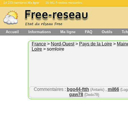
14 233 membres Ma ligne
15 561 Freebox mesurées
Accueil
Informations
Ma ligne
FAQ
Outils
Tch
France
>
Nord-Ouest
>
Pays de la Loire
>
Maine
Loire
> somloire
Commentaires :
bgo44-ftth
,
mil66
(Antaris)
(Log
gaw78
(Dodo78)