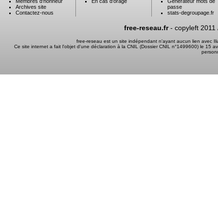
Membres d'honneur
En cas d'orage
Générateur mots de
Archives site
passe
Contactez-nous
stats-degroupage.fr
free-reseau.fr
- copyleft 2011
free-reseau est un site indépendant n'ayant aucun lien avec I
Ce site internet a fait l'objet d'une déclaration à la CNIL (Dossier CNIL n°1499600) le 15 a
person