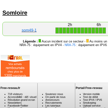
Somloire
2h
6h
1
1
1
1
1
1
1
1
1
1
1
1
1
1
som49-1
Légende :
Aucun incident sur ce secteur -
Au moins un i
NRA-75 : équipement en IPV4 -
NRA-75
: équipement en IPV6 -
Free-reseau.fr
Portail Free-reseau
718 visiteurs
Soutenez-nous
Version mobile
Accessibilité - déf. visuel
On parle de nous
Test de débit
Résolution grand ecran
Annonceurs
Test IPV4 / IPV6
Newsletters
Recrutements
Smokeping
Facebook
•
Twitter
Les tutoriaux
Upload service