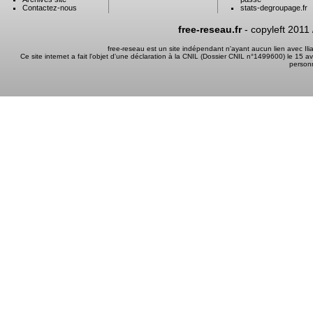
Contactez-nous
stats-degroupage.fr
free-reseau.fr
- copyleft 2011
free-reseau est un site indépendant n'ayant aucun lien avec I
Ce site internet a fait l'objet d'une déclaration à la CNIL (Dossier CNIL n°1499600) le 15 a
person