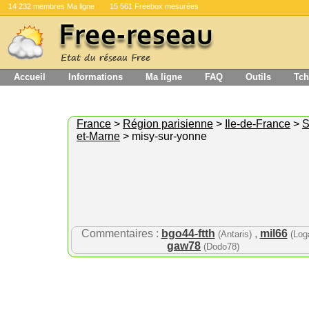
14 232 membres Ma ligne
15 561 Freebox mesurées
Accueil
Informations
Ma ligne
FAQ
Outils
Tch
France
>
Région parisienne
>
Ile-de-France
>
S
et-Marne
> misy-sur-yonne
Commentaires :
bgo44-ftth
,
mil66
(Antaris)
(Log
gaw78
(Dodo78)