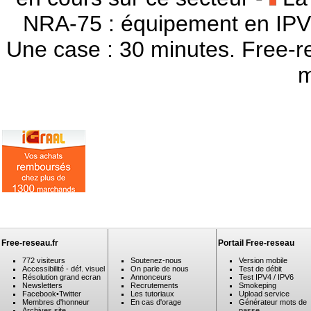
NRA-75 : équipement en IPV
Une case : 30 minutes. Free-r
m
Free-reseau.fr
Portail Free-reseau
772 visiteurs
Soutenez-nous
Version mobile
Accessibilité - déf. visuel
On parle de nous
Test de débit
Résolution grand ecran
Annonceurs
Test IPV4 / IPV6
Newsletters
Recrutements
Smokeping
Facebook
•
Twitter
Les tutoriaux
Upload service
Membres d'honneur
En cas d'orage
Générateur mots de
Archives site
passe