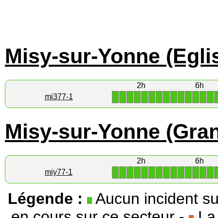
Misy-sur-Yonne (Egli
2h
6h
1
1
1
1
1
1
1
1
1
1
1
1
1
1
mi377-1
Misy-sur-Yonne (Gra
2h
6h
1
1
1
1
1
1
1
1
1
1
1
1
1
1
miy77-1
Légende :
Aucun incident su
en cours sur ce secteur -
La 