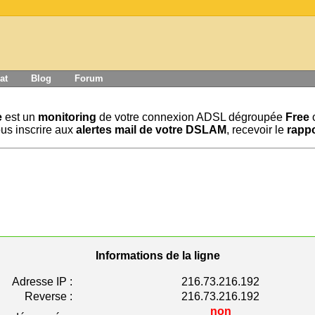
at
Blog
Forum
e
est un
monitoring
de votre connexion ADSL dégroupée
Free
us inscrire aux
alertes mail de votre DSLAM
, recevoir le
rappo
Informations de la ligne
Adresse IP :
216.73.216.192
Reverse :
216.73.216.192
non