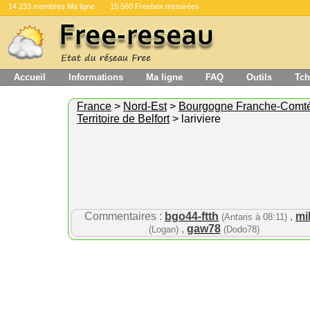
14 233 membres Ma ligne
15 560 Freebox mesurées
Accueil
Informations
Ma ligne
FAQ
Outils
Tch
France
>
Nord-Est
>
Bourgogne Franche-Comt
Territoire de Belfort
> lariviere
Commentaires :
bgo44-ftth
,
mi
(Antaris à 08:11)
,
gaw78
(Logan)
(Dodo78)