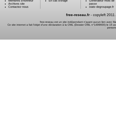
Membres d'honneur
En cas d'orage
Générateur mots de
Archives site
passe
Contactez-nous
stats-degroupage.fr
free-reseau.fr
- copyleft 2011
free-reseau est un site indépendant n'ayant aucun lien avec I
Ce site internet a fait l'objet d'une déclaration à la CNIL (Dossier CNIL n°1499600) le 15 a
person