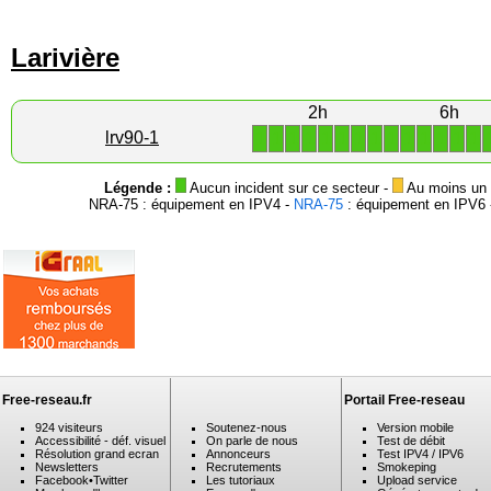
Larivière
2h
6h
1
1
1
1
1
1
1
1
1
1
1
1
1
1
lrv90-1
Légende :
Aucun incident sur ce secteur -
Au moins un i
NRA-75 : équipement en IPV4 -
NRA-75
: équipement en IPV6 -
Free-reseau.fr
Portail Free-reseau
924 visiteurs
Soutenez-nous
Version mobile
Accessibilité - déf. visuel
On parle de nous
Test de débit
Résolution grand ecran
Annonceurs
Test IPV4 / IPV6
Newsletters
Recrutements
Smokeping
Facebook
•
Twitter
Les tutoriaux
Upload service